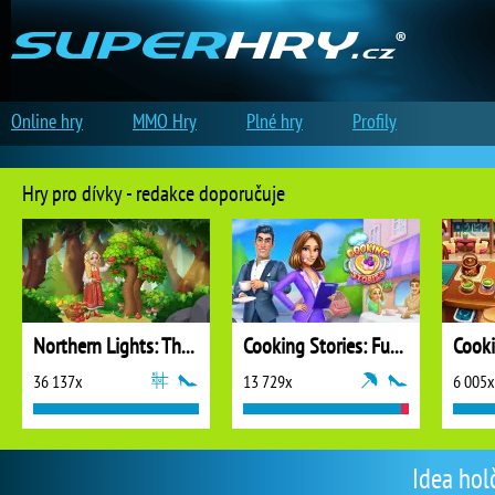
Online hry
MMO Hry
Plné hry
Profily
Hry pro dívky - redakce doporučuje
Northern Lights: The Secret of the Forest
Cooking Stories: Fun Cafe Game
Cook
36 137x
13 729x
6 005x
Idea hol