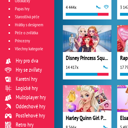
Oblíkačky
4 444x
3 14
Papas hry
Starostlivá péče
Hrátky s designem
Péče o zvířátka
Princezny
Všechny kategorie
Disney Princess Squad
Hry pro dva
14 417x
17 7
Hry se zvířaty
Karetní hry
Logické hry
Multiplayer hry
Oddechové hry
Postřehové hry
Harley Quinn Girl Power
Retro hry
8 566x
5 49