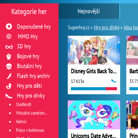
Kategorie her
Nejnovější
Doporučené hry
Superhry.cz »
Hry pro dívky
»
Idea ho
MMO Hry
3D hry
Bojové hry
Brutální hry
Disney Girls Back To School
Flash hry archiv
17 613x
33 7
Hry pro děti
Hry pro dívky
Sladkosti
Virtuální zaměstnání v restauraci
Vaření
Práce s květenou
Unicorns Date Adventure