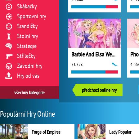
Skákačky
Sportovní hry
Srandičky
Stolní hry
Strategie
Barbie And Elsa Wedding Crashers
Střílečky
7 072x
4 66
Závodní hry
Hry od vás
předchozí online hry
všechny kategorie
Populární Hry Online
Forge of Empires
Lady Popular