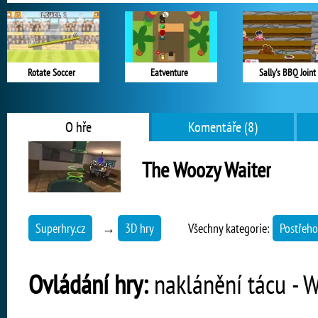
Rotate Soccer
Eatventure
Sally's BBQ Joint
O hře
Komentáře (8)
The Woozy Waiter
Superhry.cz
→
3D hry
Všechny kategorie:
Postřeho
Ovládání hry:
naklánění tácu - W