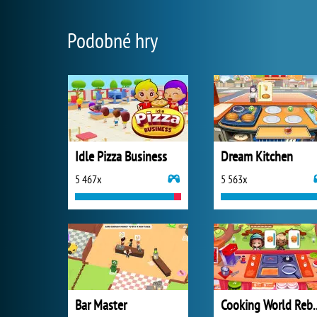
Podobné hry
Idle Pizza Business
Dream Kitchen
5 467x
5 563x
Bar Master
Cooking Wo