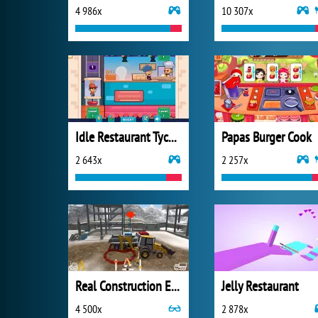
4 986x
10 307x
Idle Restaurant Tycoon
Papas Burger Cook
2 643x
2 257x
Real Construction Excavator Simulator
Jelly Restaurant
4 500x
2 878x