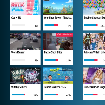
Cut N Fill
One Shot Tower: Physics Destroyer
Bubble Shooter Ex
46x
47x
5 52
před 16 hodinami
WorldGuessr
Battle Shot Elite
53x
159x
3
před 2 dny
před 3 dny
Witchy Sisters
Tennis Masters 2026
Princess Bride Mag
356x
423x
1