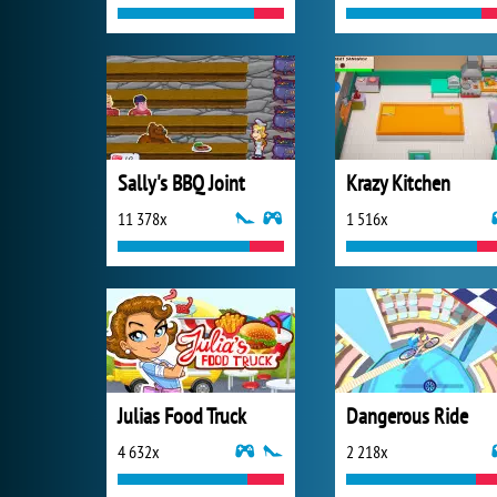
Sally's BBQ Joint
Krazy Kitchen
11 378x
1 516x
Julias Food Truck
Dangerous Ride
4 632x
2 218x