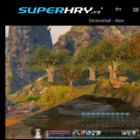
⇦
38 
Stromořadí - Aion
► Hra Aion