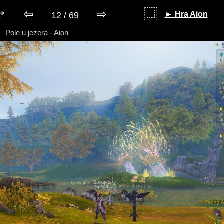
⇦
⇨
⿴
► Hra Aion
12 / 69
Pole u jezera - Aion