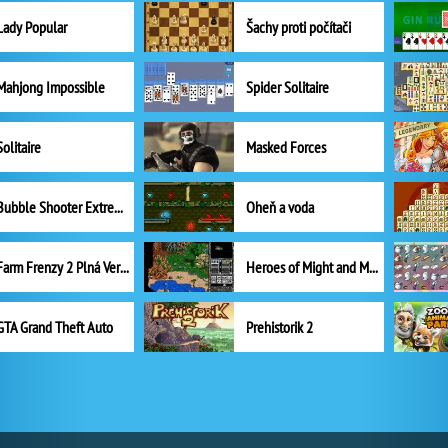
Lady Popular
Šachy proti počítači
Mahjong Impossible
Spider Solitaire
Solitaire
Masked Forces
Bubble Shooter Extreme
Oheň a voda
Farm Frenzy 2 Plná Verze
Heroes of Might and Magic II
GTA Grand Theft Auto
Prehistorik 2