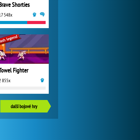
Brave Shorties
17 548x
Towel Fighter
2 855x
další bojové hry