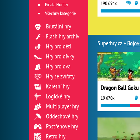
190 694x
Pinata Hunter
Všechny kategorie
Brutální hry
Flash hry archiv
Superhry.cz »
Bojov
Hry pro děti
Hry pro dívky
Hry pro dva
Hry se zvířaty
Karetní hry
Logické hry
19 670x
Multiplayer hry
Oddechové hry
Postřehové hry
Retro hry