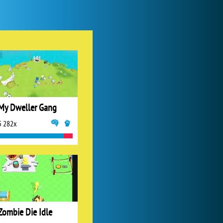
My Free Zoo
1 007 507x
My Dweller Gang
5 282x
Forge of Empires
1 165 764x
Zombie Die Idle