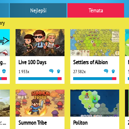
Nejlepší
Témata
hry
Stickman Street Fighting
Live 100 Days
Settlers of Albion
1 933x
27 382x
Goodgame Empire: World War 3
Summon Tribe
Politon