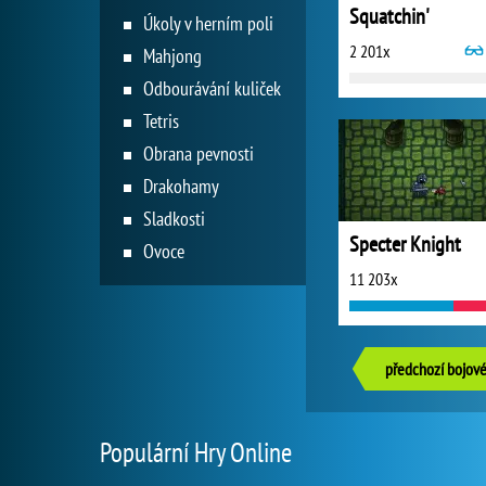
Squatchin'
Úkoly v herním poli
2 201x
Mahjong
Odbourávání kuliček
Tetris
Obrana pevnosti
Drakohamy
Sladkosti
Specter Knight
Ovoce
11 203x
předchozí bojové
Populární Hry Online