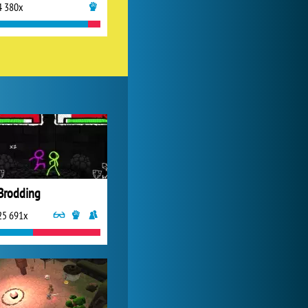
4 380x
Zoo 2: Animal Park
244 923x
Brodding
25 691x