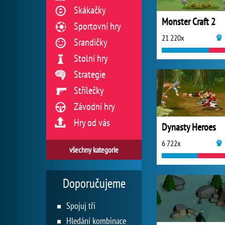
Skákačky
Monster Craft 2
Sportovní hry
21 220x
Srandičky
Stolní hry
Strategie
Střílečky
Závodní hry
Hry od vás
Dynasty Heroes
6 722x
všechny kategorie
Doporučujeme
Spojuj tři
Hledání kombinace