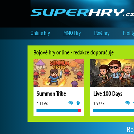
Online hry
MMO Hry
Plné hry
Profil
Bojové hry online - redakce doporučuje
Summon Tribe
Live 100 Days
4 119x
1 933x
Bo