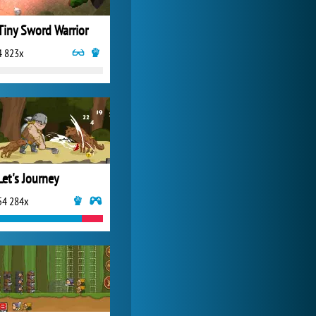
Tiny Sword Warrior
4 823x
Let's Journey
54 284x