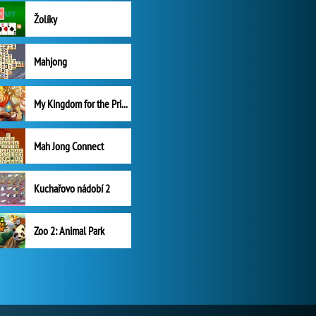
Žolíky
Mahjong
My Kingdom for the Princess Plná verze
Mah Jong Connect
Kuchařovo nádobí 2
Zoo 2: Animal Park