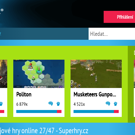
Přihlášení
y
Politon
Musketeers Gunpowder vs Steel
6 879x
4 521x
jové hry online 27/47 - Superhry.cz