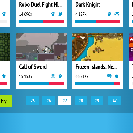
Robo Duel Fight Ninja 2
Dark Knight
14 696x
4 127x
Call of Sword
Frozen Islands: New Horizons
15 153x
66 713x
25
26
27
28
29
..
47
 hry