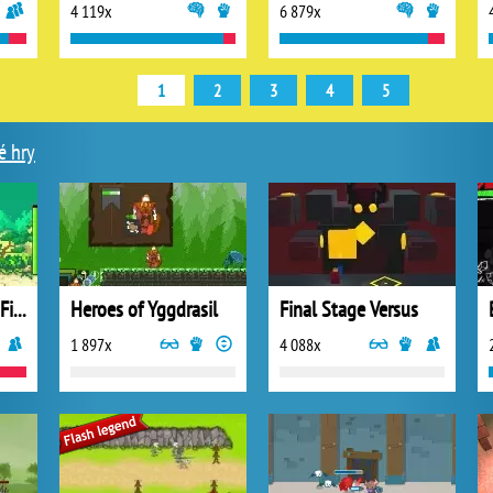
4 119x
6 879x
1
2
3
4
5
é hry
Dragon Ball Goku Fighting
Heroes of Yggdrasil
Final Stage Versus
1 897x
4 088x