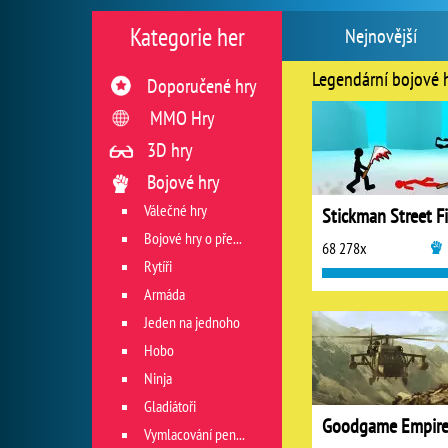
Kategorie her
Nejnovější
Legendární bojové 
Doporučené hry
MMO Hry
3D hry
Bojové hry
Válečné hry
Bojové hry o přežití
68 278x
Rytíři
Armáda
Jeden na jednoho
Hobo
Ninja
Gladiátoři
Vymlacování peněz