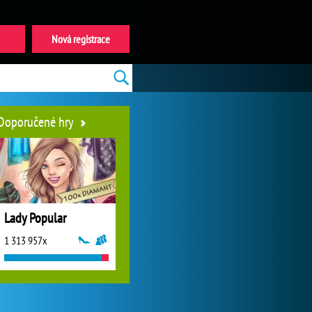
Nová registrace
Doporučené hry
Lady Popular
1 313 957x