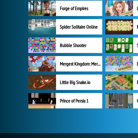
Forge of Empires
Spider Solitaire Online
Bubble Shooter
Mergest Kingdom: Merge Puzzle
Little Big Snake.io
Prince of Persia 1