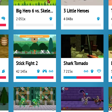
Big Hero 6 vs. Skeleton
3 Little Heroes
2 051x
4 048x
Stick Fight 2
Shark Tornado
42 145x
7 215x