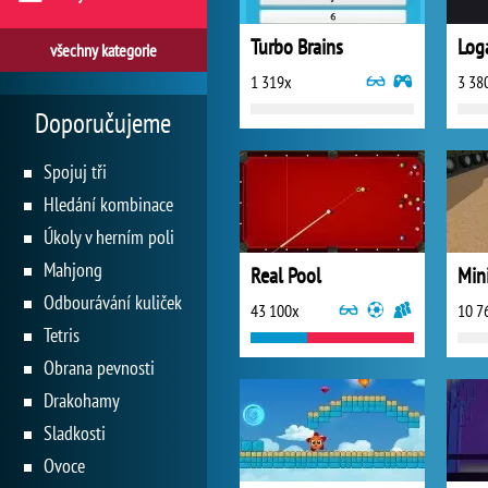
Turbo Brains
Log
všechny kategorie
1 319x
3 38
Doporučujeme
Spojuj tři
Hledání kombinace
Úkoly v herním poli
Mahjong
Real Pool
Mini
Odbourávání kuliček
43 100x
10 7
Tetris
Obrana pevnosti
Drakohamy
Sladkosti
Ovoce