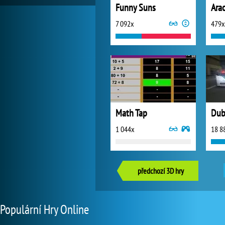
Funny Suns
Ara
7 092x
479x
Math Tap
1 044x
18 8
předchozí 3D hry
Populární Hry Online