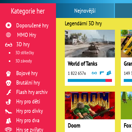
Kategorie her
Nejnovější
Legendární 3D hry
Doporučené hry
MMO Hry
3D hry
3D střílečky
3D závody
World of Tanks
Bojové hry
1 822 657x
149 
Brutální hry
Flash hry archiv
Hry pro děti
Hry pro dívky
Hry pro dva
Doom
Hry se zvířaty