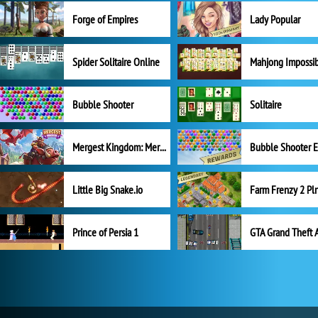
Forge of Empires
Lady Popular
Spider Solitaire Online
Mahjong Impossi
Bubble Shooter
Solitaire
Mergest Kingdom: Merge Puzzle
Little Big Snake.io
Prince of Persia 1
GTA Grand Theft 