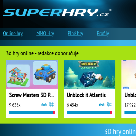
Online hry
MMO Hry
Plné hry
Profily
3d hry online - redakce doporučuje
Screw Masters 3D Puzzle
Unblock it Atlantis
Unblo
9 635x
6 454x
17 922
3D hry onlin