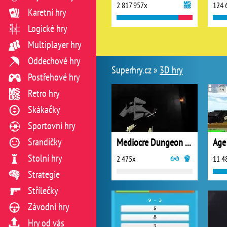
2 817 957x
124 
Karetní hry
Logické hry
Multiplayer hry
Oddechové hry
Superhry.cz »
3D hry
Postřehové hry
Retro hry
Skákačky
Sportovní hry
Srandičky
Mediocre Dungeon Crawler
Age
Stolní hry
2 475x
11 4
Strategie
Střílečky
Závodní hry
Hry od vás