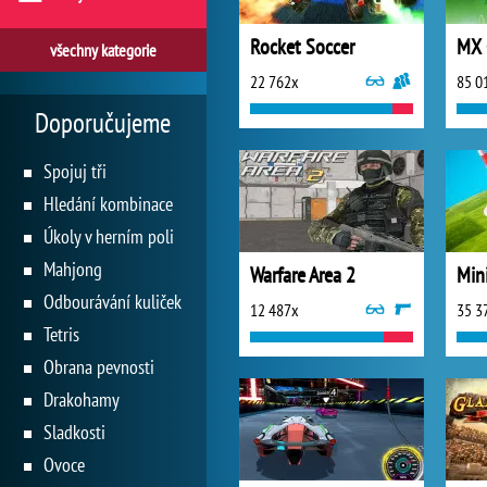
Rocket Soccer
MX 
všechny kategorie
22 762x
85 0
Doporučujeme
Spojuj tři
Hledání kombinace
Úkoly v herním poli
Mahjong
Warfare Area 2
Mini
Odbourávání kuliček
12 487x
35 3
Tetris
Obrana pevnosti
Drakohamy
Sladkosti
Ovoce