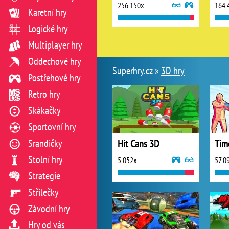
256 150x
164 
Karetní hry
Logické hry
Multiplayer hry
Oddechové hry
Superhry.cz »
3D hry
Postřehové hry
Retro hry
Skákačky
Sportovní hry
Srandičky
Hit Cans 3D
Tim
Stolní hry
5 052x
57 0
Strategie
Střílečky
Závodní hry
Hry od vás