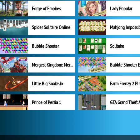
Forge of Empires
Lady Popular
Spider Solitaire Online
Mahjong Impossi
Bubble Shooter
Solitaire
Mergest Kingdom: Merge Puzzle
Little Big Snake.io
Prince of Persia 1
GTA Grand Theft 