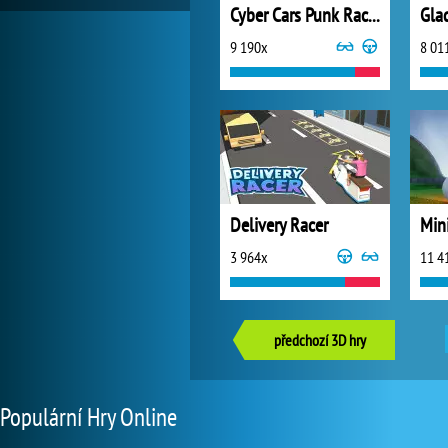
Cyber Cars Punk Racing 2
Glad
9 190x
8 01
Delivery Racer
Min
3 964x
11 4
předchozí 3D hry
Populární Hry Online