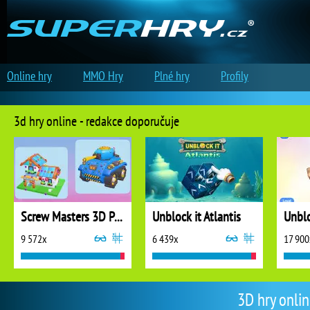
Online hry
MMO Hry
Plné hry
Profily
3d hry online - redakce doporučuje
Screw Masters 3D Puzzle
Unblock it Atlantis
Unblo
9 572x
6 439x
17 900
3D hry onlin