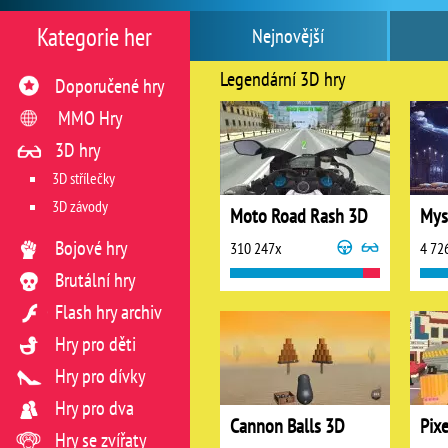
Kategorie her
Nejnovější
Legendární 3D hry
Doporučené hry
MMO Hry
3D hry
3D střílečky
3D závody
Moto Road Rash 3D
Mys
Bojové hry
310 247x
4 72
Brutální hry
Flash hry archiv
Hry pro děti
Hry pro dívky
Hry pro dva
Cannon Balls 3D
Pix
Hry se zvířaty