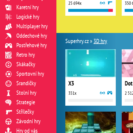
25 694x
350 
Karetní hry
Logické hry
Multiplayer hry
Oddechové hry
Superhry.cz »
3D hry
Postřehové hry
Retro hry
Skákačky
Sportovní hry
Srandičky
X3
Dot
Stolní hry
351x
2 51
Strategie
Střílečky
Závodní hry
Hry od vás