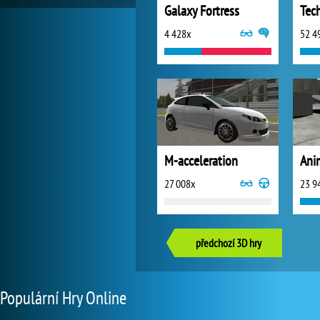
Galaxy Fortress
Tec
4 428x
52 4
M-acceleration
Ani
27 008x
23 9
předchozí 3D hry
Populární Hry Online