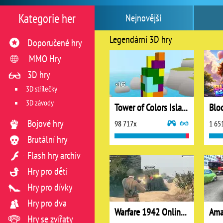
Kategorie her
Nejnovější
Legendární 3D hry
Doporučené hry
MMO Hry
3D hry
3D střílečky
3D závody
Tower of Colors Island Edition
Blo
Bojové hry
98 717x
1 65
Brutální hry
Flash hry archiv
Hry pro děti
Hry pro dívky
Hry pro dva
Warfare 1942 Online Shooter
Hry se zvířaty