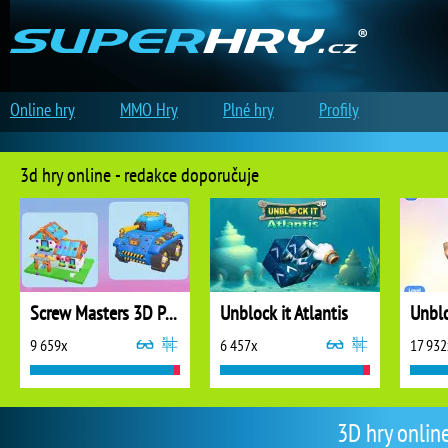
Online hry
MMO Hry
Plné hry
Profily
3d hry online - redakce doporučuje
Screw Masters 3D Puzzle
Unblock it Atlantis
Unblo
9 659x
6 457x
17 932
3D hry onlin