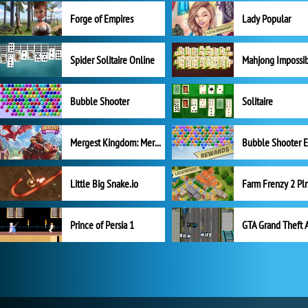
Forge of Empires
Lady Popular
Spider Solitaire Online
Mahjong Impossi
Bubble Shooter
Solitaire
Mergest Kingdom: Merge Puzzle
Little Big Snake.io
Prince of Persia 1
GTA Grand Theft 