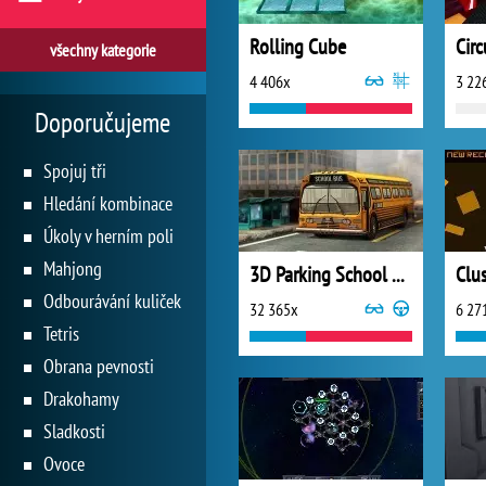
Rolling Cube
Circ
všechny kategorie
4 406x
3 22
Doporučujeme
Spojuj tři
Hledání kombinace
Úkoly v herním poli
Mahjong
3D Parking School Bus Mania
Clus
Odbourávání kuliček
32 365x
6 27
Tetris
Obrana pevnosti
Drakohamy
Sladkosti
Ovoce