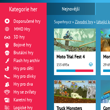
Kategorie her
Nejnovější
Doporučené hry
Superhry.cz »
Závodní hry
»
Létající 
MMO Hry
3D hry
Bojové hry
Brutální hry
Moto Trial Fest 4
Mon
Flash hry archiv
153 695x
29 6
Hry pro děti
Hry pro dívky
Hry pro dva
Hry se zvířaty
Karetní hry
Logické hry
Truck Monsters
Com