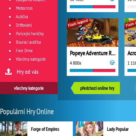
Motocross
Autíčka
Driftování
Policejní honičky
Bourací autíčka
Free Drive
Popeye Adventure Ride
Acro
Všechny kategorie
4 800x
1 11
Hry od vás
všechny kategorie
předchozí online hry
Populární Hry Online
Forge of Empires
Lady Popular