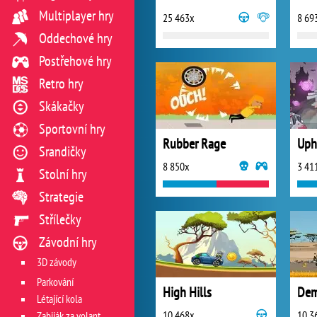
Multiplayer hry
25 463x
8 69
Oddechové hry
Postřehové hry
Retro hry
Skákačky
Sportovní hry
Rubber Rage
Srandičky
8 850x
3 41
Stolní hry
Strategie
Střílečky
Závodní hry
3D závody
Parkování
High Hills
Dem
Létající kola
10 468x
10 3
Zabiják za volantem