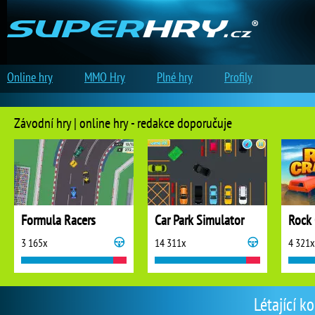
Online hry
MMO Hry
Plné hry
Profily
Závodní hry | online hry - redakce doporučuje
Formula Racers
Car Park Simulator
Rock 
3 165x
14 311x
4 321x
Létající k