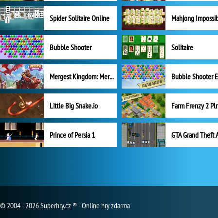
Spider Solitaire Online
Mahjong Impossi
Bubble Shooter
Solitaire
Mergest Kingdom: Merge Puzzle
Little Big Snake.io
Prince of Persia 1
GTA Grand Theft 
© 2004 - 2026 Superhry.cz ® - Online hry zdarma