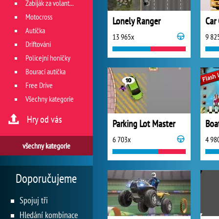
Zabiják za volantem
Motocross
Lonely Ranger
Car 
Autíčka
13 965x
9 82
Driftování
Policejní honičky
Bourací autíčka
Free Drive
Všechny kategorie
Hry od vás
Parking Lot Master
Boa
6 703x
4 98
všechny kategorie
Doporučujeme
Spojuj tři
Hledání kombinace