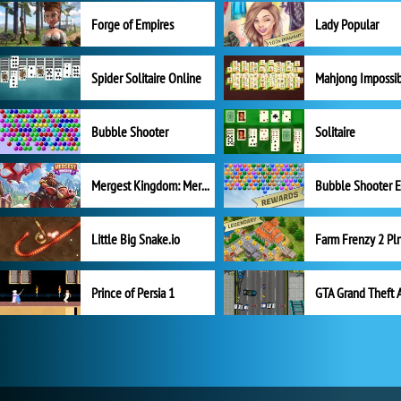
Forge of Empires
Lady Popular
Spider Solitaire Online
Mahjong Impossi
Bubble Shooter
Solitaire
Mergest Kingdom: Merge Puzzle
Little Big Snake.io
Prince of Persia 1
GTA Grand Theft 