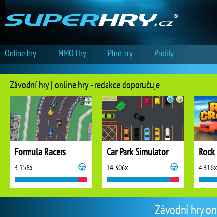
Online hry
MMO Hry
Plné hry
Profily
Závodní hry | online hry - redakce doporučuje
Formula Racers
Car Park Simulator
Rock 
3 158x
14 306x
4 316x
Závodní hry on