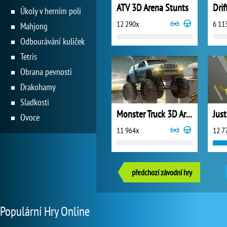
ATV 3D Arena Stunts
Drif
Úkoly v herním poli
12 290x
6 11
Mahjong
Odbourávání kuliček
Tetris
Obrana pevnosti
Drakohamy
Sladkosti
Monster Truck 3D Arena Stunts
Just
Ovoce
11 964x
12 7
předchozí závodní hry
Populární Hry Online