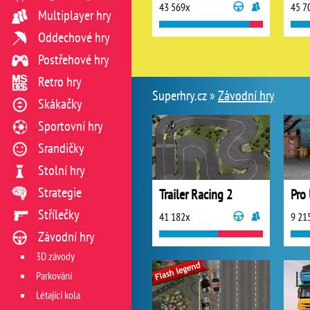
43 569x
45 7
Multiplayer hry
Oddechové hry
Postřehové hry
Retro hry
Superhry.cz »
Závodní hry
Skákačky
Sportovní hry
Srandičky
Stolní hry
Strategie
Trailer Racing 2
Střílečky
41 182x
9 21
Závodní hry
3D závody
Parkování
Létající kola