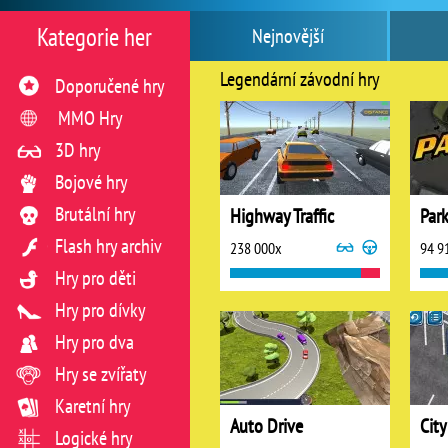
Kategorie her
Nejnovější
Legendární závodní hry
Doporučené hry
MMO Hry
3D hry
Bojové hry
Brutální hry
Highway Traffic
Park
Flash hry archiv
238 000x
94 9
Hry pro děti
Hry pro dívky
Hry pro dva
Hry se zvířaty
Karetní hry
Auto Drive
City
Logické hry