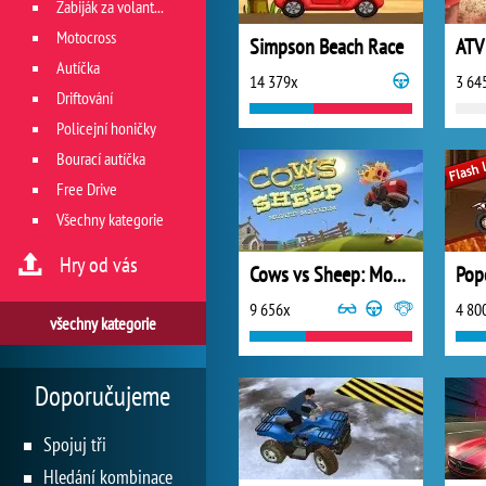
Zabiják za volantem
Motocross
Simpson Beach Race
ATV
Autíčka
14 379x
3 64
Driftování
Policejní honičky
Bourací autíčka
Free Drive
Všechny kategorie
Hry od vás
Cows vs Sheep: Mover Mayhem
9 656x
4 80
všechny kategorie
Doporučujeme
Spojuj tři
Hledání kombinace