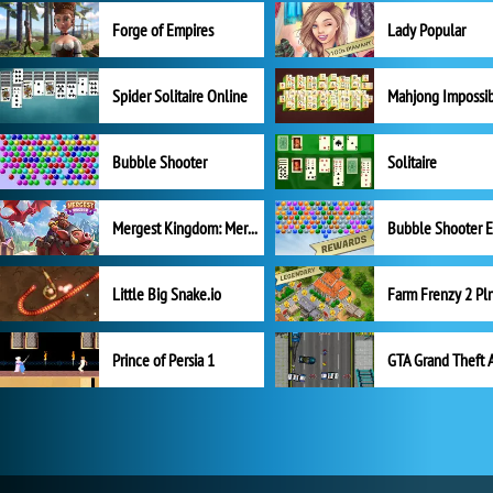
Forge of Empires
Lady Popular
Spider Solitaire Online
Mahjong Impossi
Bubble Shooter
Solitaire
Mergest Kingdom: Merge Puzzle
Little Big Snake.io
Prince of Persia 1
GTA Grand Theft 