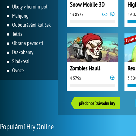
Snow Mobile 3D
Hig
Úkoly v herním poli
13 857x
59 0
Mahjong
Odbourávání kuliček
Tetris
Obrana pevnosti
Drakohamy
Sladkosti
Zombies Haull
Rex
Ovoce
4 579x
3 50
předchozí závodní hry
Populární Hry Online