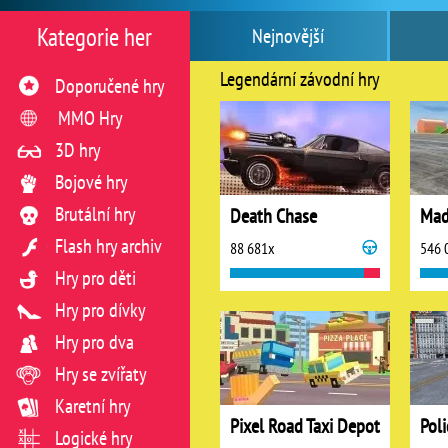
Kategorie her
Nejnovější
Legendární závodní hry
Doporučené hry
MMO Hry
3D hry
Bojové hry
Brutální hry
Death Chase
Mad
Flash hry archiv
88 681x
546 
Hry pro děti
Hry pro dívky
Hry pro dva
Hry se zvířaty
Karetní hry
Pixel Road Taxi Depot
Logické hry