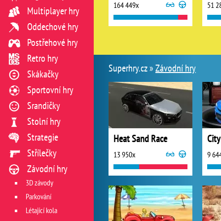
164 449x
51 2
Multiplayer hry
Oddechové hry
Postřehové hry
Retro hry
Superhry.cz »
Závodní hry
Skákačky
Sportovní hry
Srandičky
Stolní hry
Strategie
Heat Sand Race
Cit
Střílečky
13 950x
9 64
Závodní hry
3D závody
Parkování
Létající kola