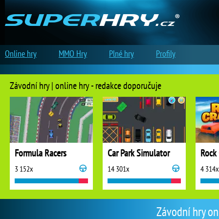
Online hry
MMO Hry
Plné hry
Profily
Závodní hry | online hry - redakce doporučuje
Formula Racers
Car Park Simulator
Rock 
3 152x
14 301x
4 314x
Závodní hry on