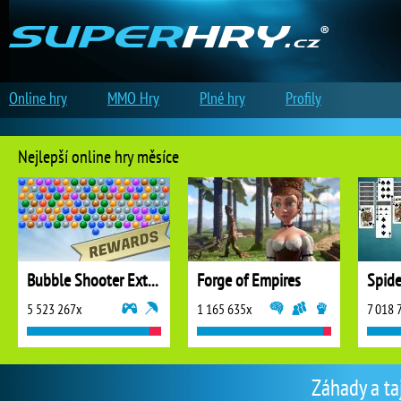
Online hry
MMO Hry
Plné hry
Profily
Nejlepší online hry měsíce
Bubble Shooter Extreme
Forge of Empires
5 523 267x
1 165 635x
7 018 
Záhady a ta