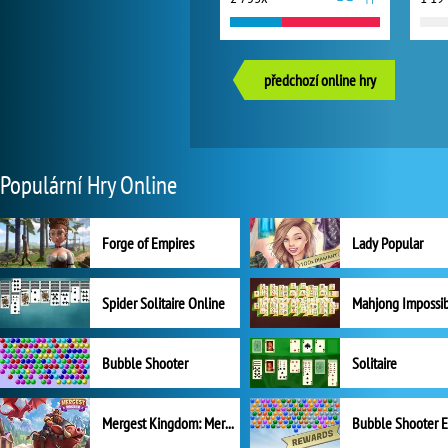
předchozí online hry
Populární Hry Online
Forge of Empires
Lady Popular
Spider Solitaire Online
Mahjong Impossi
Bubble Shooter
Solitaire
Mergest Kingdom: Merge Puzzle