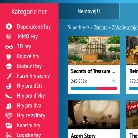
Kategorie her
Nejnovější
Doporučené hry
Superhry.cz »
Témata
»
Záhady a taje
MMO Hry
3D hry
Bojové hry
Brutální hry
Secrets of Treasure House
Flash hry archiv
245 558x
272 
Hry pro děti
Hry pro dívky
Hry pro dva
Hry se zvířaty
Karetní hry
Logické hry
Acorn Story