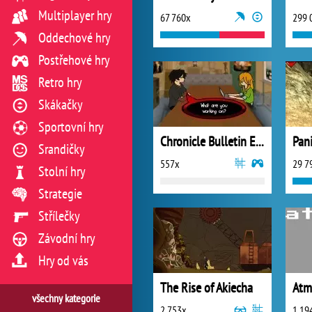
Multiplayer hry
67 760x
299 
Oddechové hry
Postřehové hry
Retro hry
Skákačky
Sportovní hry
Chronicle Bulletin Episode 3
Pani
Srandičky
557x
29 7
Stolní hry
Strategie
Střílečky
Závodní hry
Hry od vás
The Rise of Akiecha
Atm
všechny kategorie
2 753x
1 19