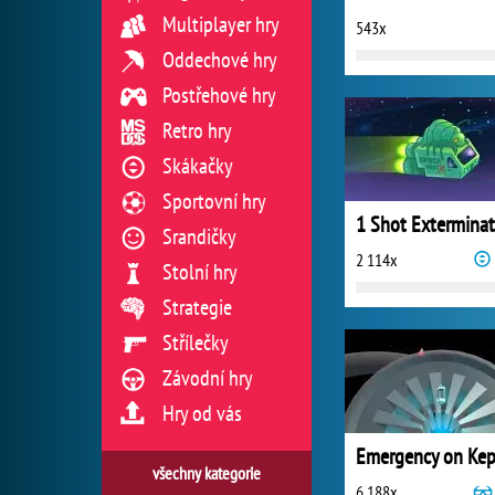
Multiplayer hry
543x
Oddechové hry
Postřehové hry
Retro hry
Skákačky
Sportovní hry
1 Shot Exterminat
Srandičky
2 114x
Stolní hry
Strategie
Střílečky
Závodní hry
Hry od vás
Emergency on Kep
všechny kategorie
6 188x