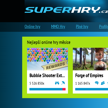
Online hry
MMO Hry
Plné hry
Profil
Nejlepší online hry měsíce
Bubble Shooter Extreme
Forge of Empires
5 526 850x
1 165 847x