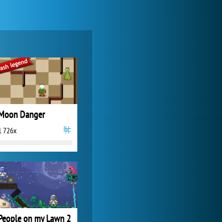
Forge of Empires
1 165 847x
Moon Danger
1 726x
Zoo 2: Animal Park
245 013x
People on my Lawn 2