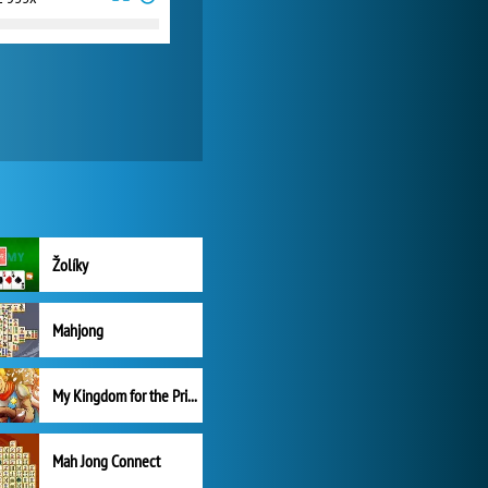
Žolíky
Mahjong
My Kingdom for the Princess Plná verze
Mah Jong Connect