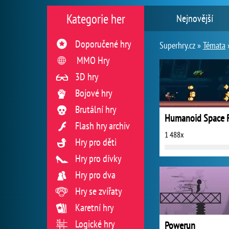
Kategorie her
Nejnovější
Doporučené hry
Superhry.cz »
Témata
MMO Hry
3D hry
Bojové hry
Brutální hry
Flash hry archiv
1 488x
Hry pro děti
Hry pro dívky
Hry pro dva
Hry se zvířaty
Karetní hry
Logické hry
Powerun