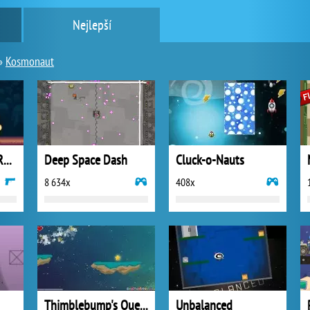
Nejlepší
»
Kosmonaut
Humanoid Space Race
Deep Space Dash
Cluck-o-Nauts
8 634x
408x
Thimblebump's Quest for Neptune
Unbalanced