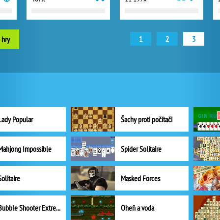
1
2
3
 hry
Lady Popular
Šachy proti počítači
Mahjong Impossible
Spider Solitaire
Solitaire
Masked Forces
Bubble Shooter Extreme
Oheň a voda