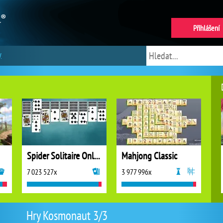
Přihlášení
y
Spider Solitaire Online
Mahjong Classic
7 023 527x
3 977 996x
Hry Kosmonaut 3/3