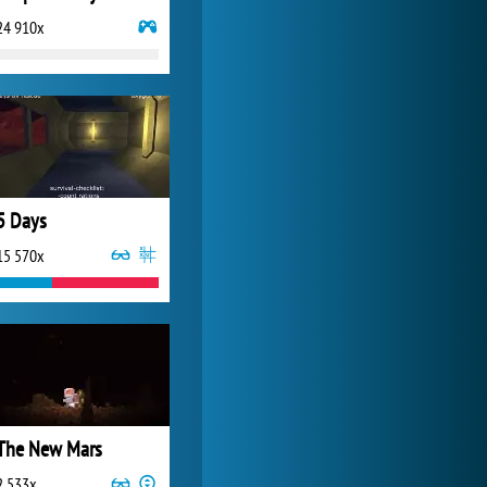
24 910x
My Free Zoo
1 007 541x
5 Days
15 570x
The New Mars
2 533x