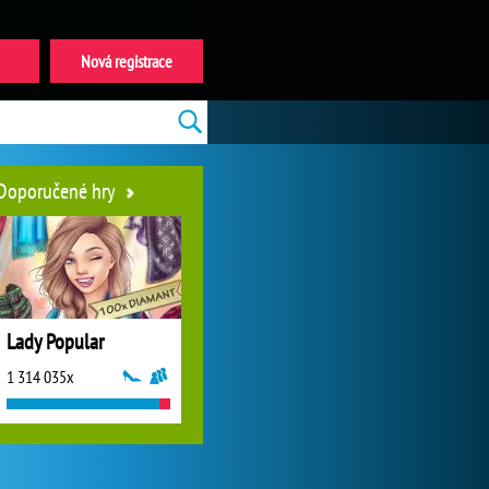
Nová registrace
Doporučené hry
Lady Popular
1 314 035x