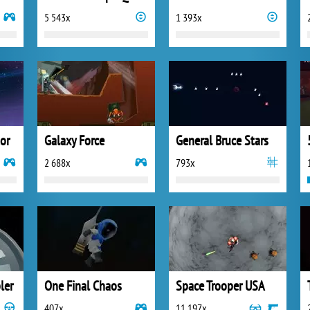
5 543x
1 393x
or
Galaxy Force
General Bruce Stars
2 688x
793x
ler
One Final Chaos
Space Trooper USA
407x
11 197x