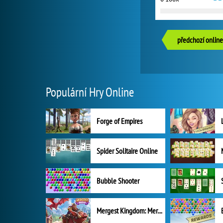
předchozí online
Populární Hry Online
Forge of Empires
Spider Solitaire Online
Bubble Shooter
Mergest Kingdom: Merge Puzzle