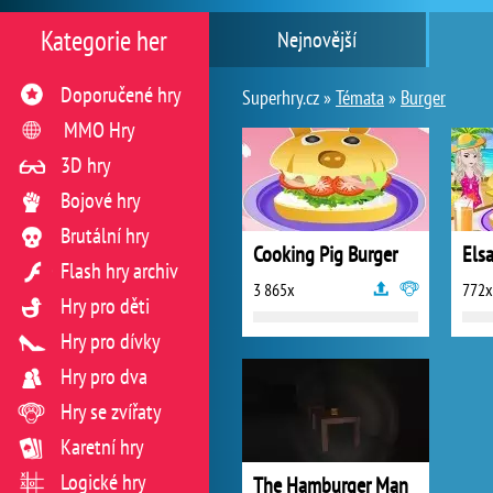
Kategorie her
Nejnovější
Doporučené hry
Superhry.cz »
Témata
»
Burger
MMO Hry
3D hry
Bojové hry
Brutální hry
Cooking Pig Burger
Flash hry archiv
3 865x
772x
Hry pro děti
Hry pro dívky
Hry pro dva
Hry se zvířaty
Karetní hry
Logické hry
The Hamburger Man