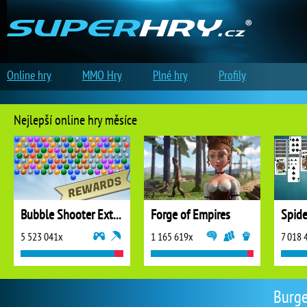
Online hry
MMO Hry
Plné hry
Profily
Nejlepší online hry měsíce
Bubble Shooter Extreme
Forge of Empires
5 523 041x
1 165 619x
7 018 
Burge