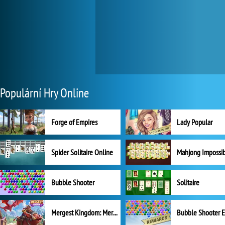
Populární Hry Online
Forge of Empires
Lady Popular
Spider Solitaire Online
Mahjong Impossi
Bubble Shooter
Solitaire
Mergest Kingdom: Merge Puzzle