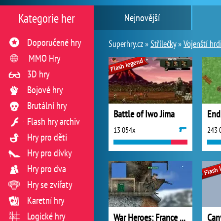
Kategorie her
Nejnovější
Doporučené hry
Superhry.cz »
Střílečky
»
Vojenští hr
MMO Hry
3D hry
Bojové hry
Brutální hry
Battle of Iwo Jima
End
Flash hry archiv
13 054x
243 
Hry pro děti
Hry pro dívky
Hry pro dva
Hry se zvířaty
Karetní hry
Logické hry
War Heroes: France 1944
Can