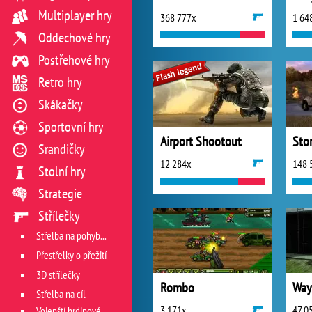
Multiplayer hry
368 777x
1 64
Oddechové hry
Postřehové hry
Retro hry
Skákačky
Sportovní hry
Airport Shootout
Sto
Srandičky
12 284x
148 
Stolní hry
Strategie
Střílečky
Střelba na pohyblivý cíl
Přestřelky o přežití
3D střílečky
Rombo
Way
Střelba na cíl
3 171x
47 0
Vojenští hrdinové