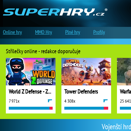
Online hry
MMO Hry
Plné hry
Profily
Střílečky online - redakce doporučuje
World Z Defense - Zombie Defense
Tower Defenders
7 971x
4 308x
25 64
Vojenští hr