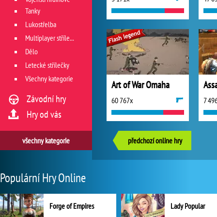
Tanky
Lukostřelba
Multiplayer střílečky
Dělo
Letecké střílečky
Všechny kategorie
Art of War Omaha
Ass
Závodní hry
60 767x
7 49
Hry od vás
všechny kategorie
předchozí online hry
Populární Hry Online
Forge of Empires
Lady Popular