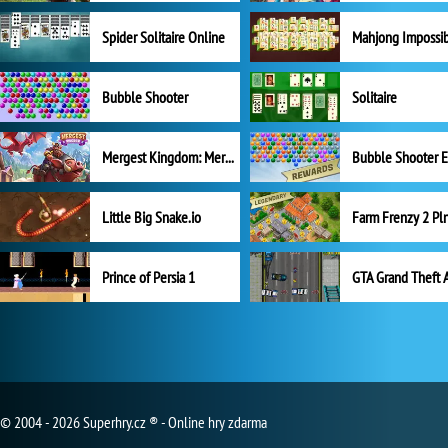
Spider Solitaire Online
Mahjong Impossi
Bubble Shooter
Solitaire
Mergest Kingdom: Merge Puzzle
Little Big Snake.io
Prince of Persia 1
GTA Grand Theft 
© 2004 - 2026 Superhry.cz ® - Online hry zdarma