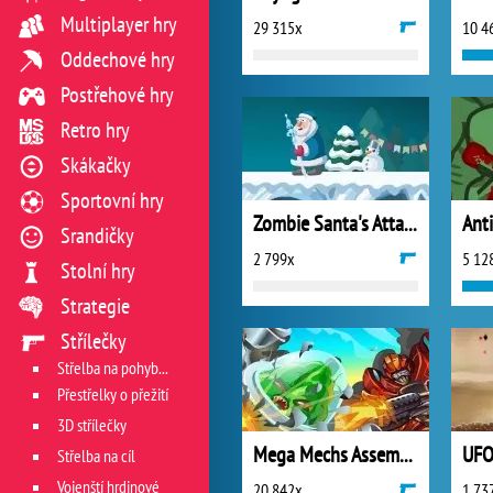
Multiplayer hry
29 315x
10 4
Oddechové hry
Postřehové hry
Retro hry
Skákačky
Sportovní hry
Zombie Santa's Attack
Ant
Srandičky
2 799x
5 12
Stolní hry
Strategie
Střílečky
Střelba na pohyblivý cíl
Přestřelky o přežití
3D střílečky
Mega Mechs Assembling
Střelba na cíl
Vojenští hrdinové
20 842x
1 73