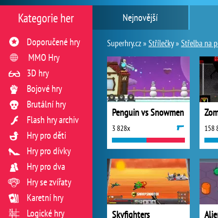
Kategorie her
Nejnovější
Doporučené hry
Superhry.cz »
Střílečky
»
Střelba na p
MMO Hry
3D hry
Bojové hry
Brutální hry
Penguin vs Snowmen
Zom
Flash hry archiv
3 828x
158 
Hry pro děti
Hry pro dívky
Hry pro dva
Hry se zvířaty
Karetní hry
Logické hry
Skyfighters
Ali