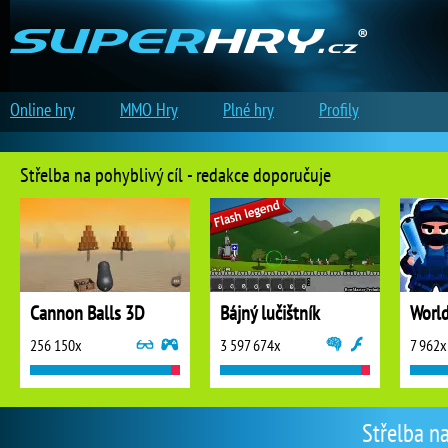
Online hry
MMO Hry
Plné hry
Profily
Střelba na pohyblivý cíl - redakce doporučuje
Cannon Balls 3D
Bájný lučištník
256 150x
3 597 674x
7 962x
Střelba na