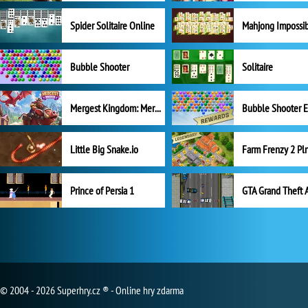
Spider Solitaire Online
Mahjong Impossi
Bubble Shooter
Solitaire
Mergest Kingdom: Merge Puzzle
Little Big Snake.io
Prince of Persia 1
GTA Grand Theft 
© 2004 - 2026 Superhry.cz ® - Online hry zdarma