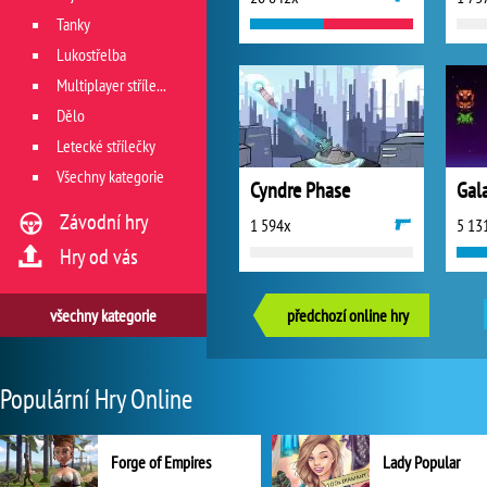
Tanky
Lukostřelba
Multiplayer střílečky
Dělo
Letecké střílečky
Všechny kategorie
Cyndre Phase
Gal
Závodní hry
1 594x
5 13
Hry od vás
všechny kategorie
předchozí online hry
Populární Hry Online
Forge of Empires
Lady Popular