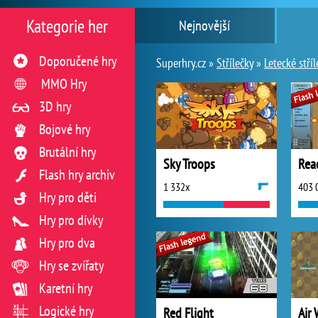
Kategorie her
Nejnovější
Doporučené hry
Superhry.cz »
Střílečky
»
Letecké stří
MMO Hry
3D hry
Bojové hry
Brutální hry
Sky Troops
Rea
Flash hry archiv
1 332x
403 
Hry pro děti
Hry pro dívky
Hry pro dva
Hry se zvířaty
Karetní hry
Logické hry
Red Flight
Air