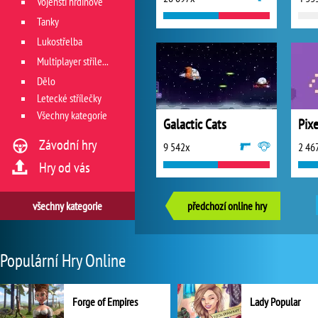
Vojenští hrdinové
Tanky
Lukostřelba
Multiplayer střílečky
Dělo
Letecké střílečky
Všechny kategorie
Galactic Cats
Pix
Závodní hry
9 542x
2 46
Hry od vás
všechny kategorie
předchozí online hry
Populární Hry Online
Forge of Empires
Lady Popular