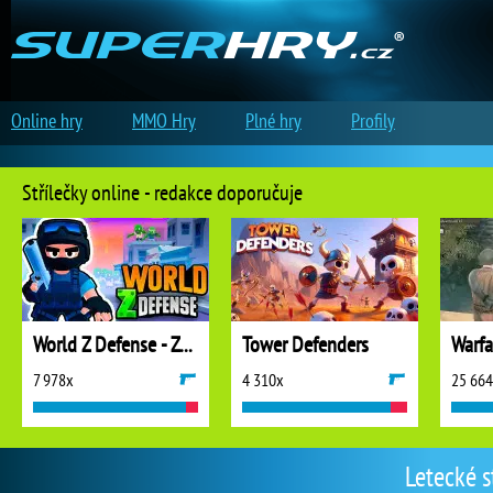
Online hry
MMO Hry
Plné hry
Profily
Střílečky online - redakce doporučuje
World Z Defense - Zombie Defense
Tower Defenders
7 978x
4 310x
25 66
Letecké s