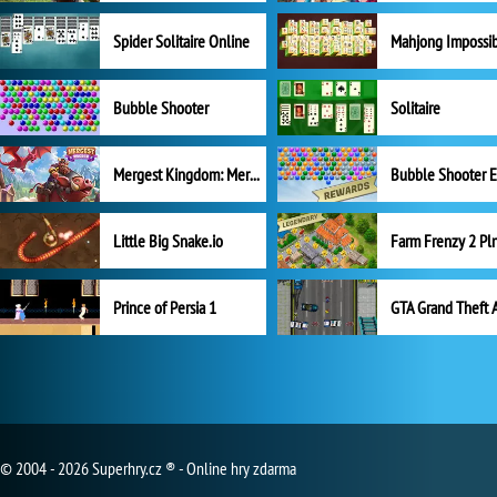
Spider Solitaire Online
Mahjong Impossi
Bubble Shooter
Solitaire
Mergest Kingdom: Merge Puzzle
Little Big Snake.io
Prince of Persia 1
GTA Grand Theft 
© 2004 - 2026 Superhry.cz ® - Online hry zdarma