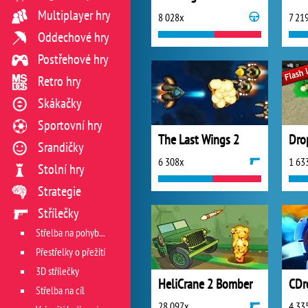
Multiplayer hry
8 028x
7 21
Oddechové hry
Postřehové hry
Retro hry
Skákačky
Sportovní hry
The Last Wings 2
Dro
Srandičky
6 308x
1 63
Stolní hry
Strategie
Střílečky
Střelba na pohyblivý cíl
Přestřelky o přežití
3D střílečky
HeliCrane 2 Bomber
CDr
Střelba na cíl
28 097x
4 33