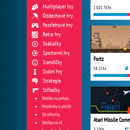
Multiplayer hry
1 021 763x
Oddechové hry
Postřehové hry
Retro hry
Skákačky
Sportovní hry
Fortz
Srandičky
54 151x
Stolní hry
Strategie
Střílečky
Střelba na pohyblivý cíl
Přestřelky o přežití
3D střílečky
Střelba na cíl
3 730x