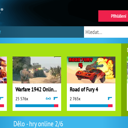
Přihlášení
y
Warfare 1942 Online Shooter
Road of Fury 4
25 576x
2 765x
Dělo - hry online 2/6