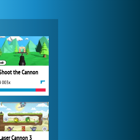
World of Tanks
1 822 488x
Shoot the Cannon
4 003x
My Free Zoo
1 007 450x
Laser Cannon 3