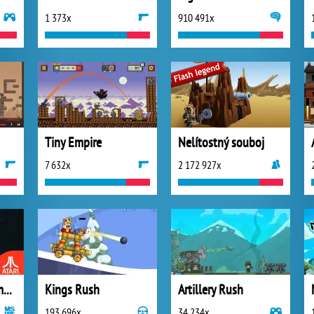
1 373x
910 491x
Tiny Empire
Nelítostný souboj
7 632x
2 172 927x
Atari Missile Command
Kings Rush
Artillery Rush
193 696x
34 234x