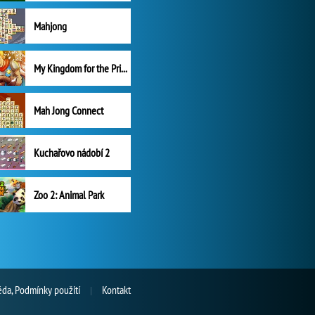
Mahjong
My Kingdom for the Princess Plná verze
Mah Jong Connect
Kuchařovo nádobí 2
Zoo 2: Animal Park
da, Podmínky použití
Kontakt