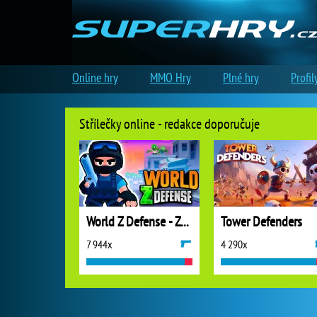
Online hry
MMO Hry
Plné hry
Profil
Střílečky online - redakce doporučuje
World Z Defense - Zombie Defense
Tower Defenders
7 944x
4 290x