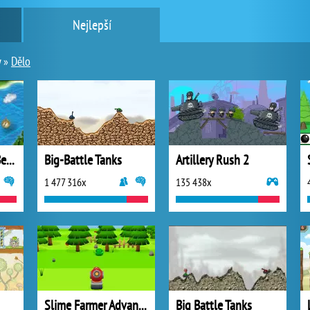
Nejlepší
y
»
Dělo
Battleship – The Beginning
Big-Battle Tanks
Artillery Rush 2
1 477 316x
135 438x
Slime Farmer Advanced
Big Battle Tanks