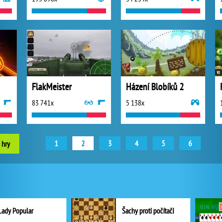
FlakMeister
Házení Blobíků 2
83 741x
5 138x
1
2
3
4
5
6
 hry
Lady Popular
Šachy proti počítači