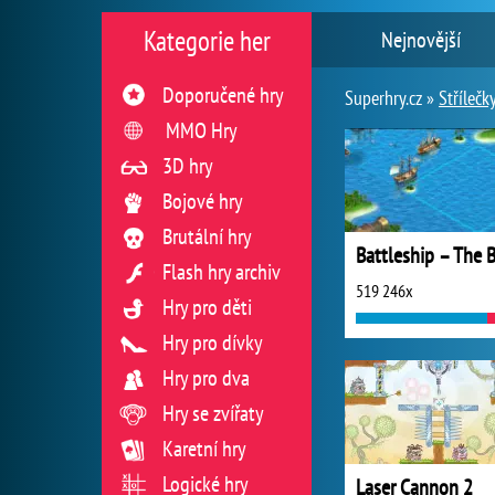
Kategorie her
Nejnovější
Doporučené hry
Superhry.cz »
Střílečk
MMO Hry
3D hry
Bojové hry
Brutální hry
Flash hry archiv
519 246x
Hry pro děti
Hry pro dívky
Hry pro dva
Hry se zvířaty
Karetní hry
Logické hry
Laser Cannon 2