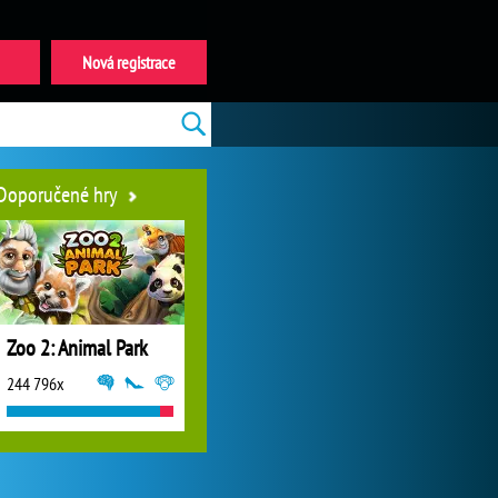
Nová registrace
Doporučené hry
Zoo 2: Animal Park
244 796x