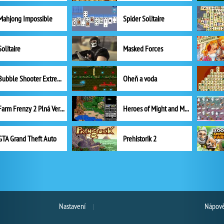
Mahjong Impossible
Spider Solitaire
Solitaire
Masked Forces
Bubble Shooter Extreme
Oheň a voda
Farm Frenzy 2 Plná Verze
Heroes of Might and Magic II
GTA Grand Theft Auto
Prehistorik 2
Nastavení
Nápově