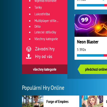
Vojenští hrdinové
Tanky
Lukostřelba
Multiplayer střílečky
Dělo
Letecké střílečky
Všechny kategorie
Neon Blaster
Závodní hry
5 392x
Hry od vás
všechny kategorie
předchozí online
Populární Hry Online
Forge of Empires