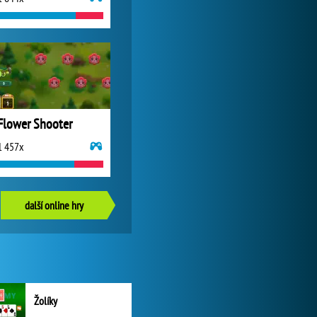
Flower Shooter
1 457x
další online hry
Žolíky