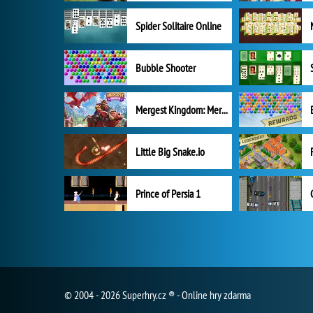
Spider Solitaire Online
Bubble Shooter
Mergest Kingdom: Merge Puzzle
Little Big Snake.io
Prince of Persia 1
© 2004 - 2026 Superhry.cz ® - Online hry zdarma