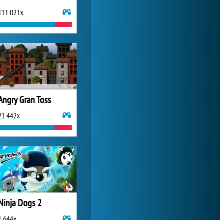
111 021x
Lady Popular
1 313 799x
Angry Gran Toss
21 442x
Ninja Dogs 2
1 644x