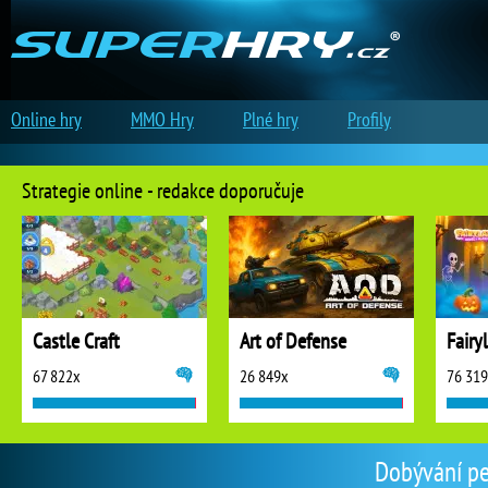
Online hry
MMO Hry
Plné hry
Profily
Strategie online - redakce doporučuje
Castle Craft
Art of Defense
67 822x
26 849x
76 31
Dobývání pev