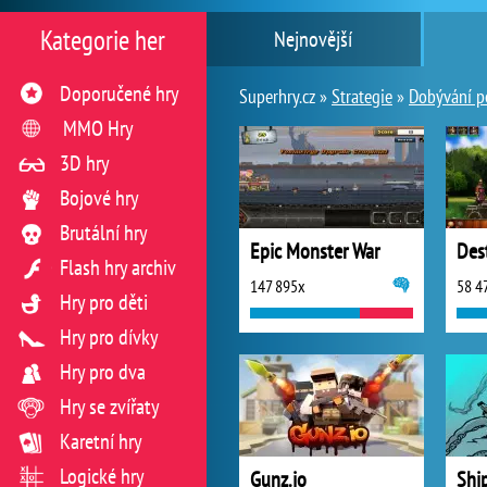
Kategorie her
Nejnovější
Doporučené hry
Superhry.cz »
Strategie
»
Dobývání p
MMO Hry
3D hry
Bojové hry
Brutální hry
Epic Monster War
Des
Flash hry archiv
147 895x
58 4
Hry pro děti
Hry pro dívky
Hry pro dva
Hry se zvířaty
Karetní hry
Logické hry
Gunz.io