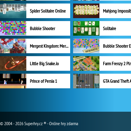
Spider Solitaire Online
Mahjong Impossi
Bubble Shooter
Solitaire
Mergest Kingdom: Merge Puzzle
Little Big Snake.io
Prince of Persia 1
GTA Grand Theft 
© 2004 - 2026 Superhry.cz ® - Online hry zdarma