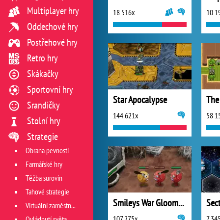
Multiplayer hry
18 516x
10 1
Oddechové hry
Postřehové hry
Retro hry
Skákačky
Sportovní hry
Star Apocalypse
The
Srandičky
144 621x
58 1
Stolní hry
Strategie
Obrana pevnosti
Farmářské hry
Těžba surovin
Tahové strategie
Smileys War Gloomy Cellar
Sec
Virtuální zaměstnání
107 275x
7 34
Ovládnutí světa