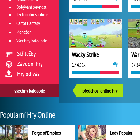
Dobývání pevnosti
Teritoriální souboje
Carrot Fantasy
Manažer
Všechny kategorie
Střílečky
Wacky Strike
War
Závodní hry
17 433x
37 2
Hry od vás
všechny kategorie
předchozí online hry
Populární Hry Online
Forge of Empires
Lady Popular