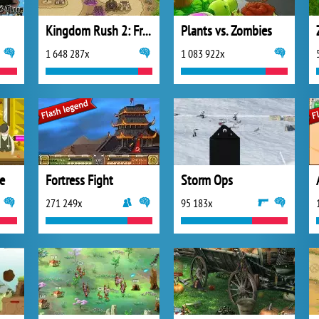
Kingdom Rush 2: Frontiers
Plants vs. Zombies
1 648 287x
1 083 922x
e
Fortress Fight
Storm Ops
271 249x
95 183x