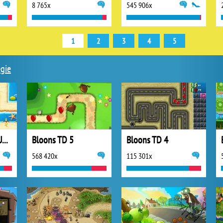
8 765x
545 906x
1
2
3
4
5
egie
Carrot Fantasy 2: Undersea
Bloons TD 5
Bloons TD 4
568 420x
115 301x