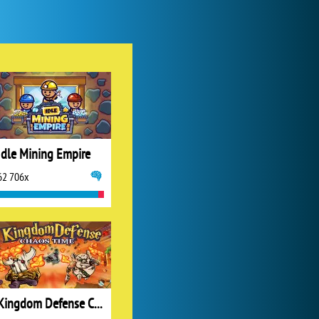
My Free Zoo
1 007 462x
Idle Mining Empire
62 706x
Zoo 2: Animal Park
244 823x
Kingdom Defense Chaos Time