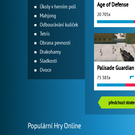
Age of Defense
Úkoly v herním poli
20 705x
Mahjong
Odbourávání kuliček
Tetris
Obrana pevnosti
Drakohamy
Sladkosti
Palisade Guardian
Ovoce
75 383x
předchozí strate
Populární Hry Online