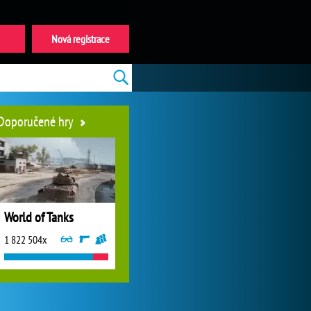
Nová registrace
Doporučené hry
World of Tanks
1 822 504x