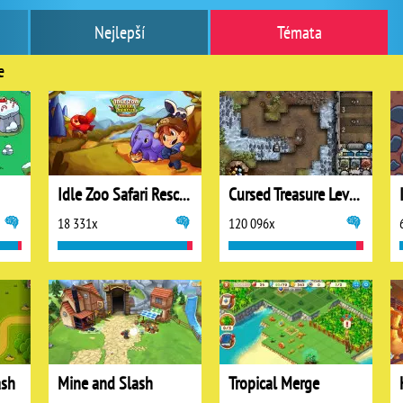
Nejlepší
Témata
e
Idle Zoo Safari Rescue
Cursed Treasure Level Pack
18 331x
120 096x
ash
Mine and Slash
Tropical Merge