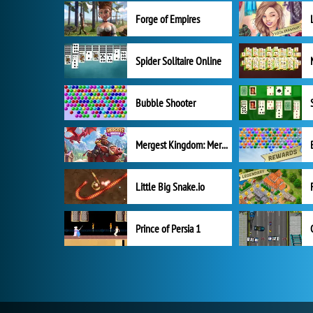
Forge of Empires
Spider Solitaire Online
Bubble Shooter
Mergest Kingdom: Merge Puzzle
Little Big Snake.io
Prince of Persia 1