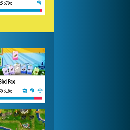
25 679x
Lady Popular
1 313 842x
Bird Pax
59 618x