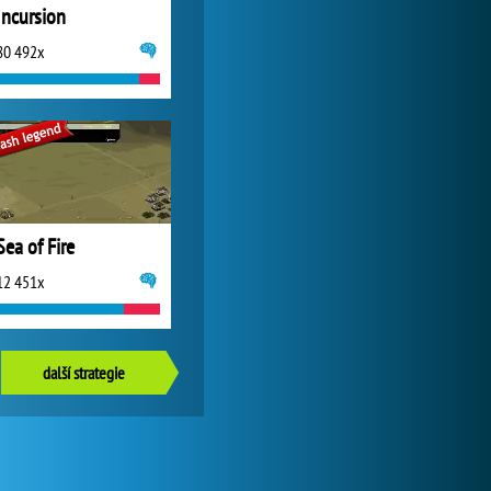
Incursion
80 492x
Sea of Fire
12 451x
další strategie