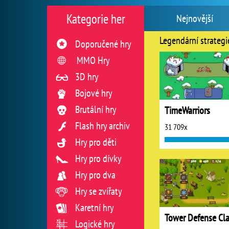
Kategorie her
Nejnovější
Legendární strategi
Doporučené hry
MMO Hry
3D hry
Bojové hry
Brutální hry
TimeWarriors
Flash hry archiv
31 709x
Hry pro děti
Hry pro dívky
Hry pro dva
Hry se zvířaty
Karetní hry
Tower Defense Cl
Logické hry