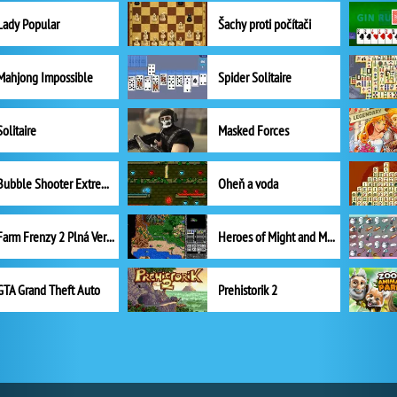
Lady Popular
Šachy proti počítači
Mahjong Impossible
Spider Solitaire
Solitaire
Masked Forces
Bubble Shooter Extreme
Oheň a voda
Farm Frenzy 2 Plná Verze
Heroes of Might and Magic II
GTA Grand Theft Auto
Prehistorik 2