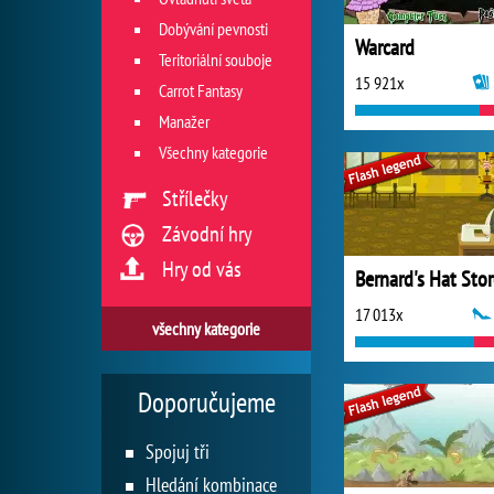
Dobývání pevnosti
Warcard
Teritoriální souboje
15 921x
Carrot Fantasy
Manažer
Všechny kategorie
Střílečky
Závodní hry
Hry od vás
Bernard's Hat Stor
17 013x
všechny kategorie
Doporučujeme
Spojuj tři
Hledání kombinace