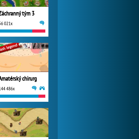
Záchranný tým 3
56 021x
Amatérský chirurg
144 486x