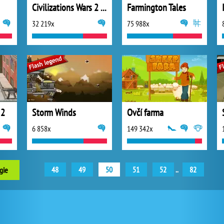
Civilizations Wars 2 Prime
Farmington Tales
32 219x
75 988x
 2
Storm Winds
Ovčí farma
6 858x
149 342x
48
49
50
51
52
..
82
gie