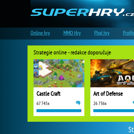
Online hry
MMO Hry
Plné hry
Profil
Strategie online - redakce doporučuje
Castle Craft
Art of Defense
67 745x
26 736x
St