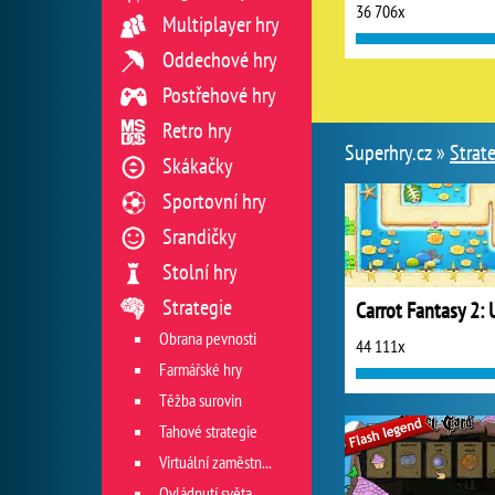
36 706x
Multiplayer hry
Oddechové hry
Postřehové hry
Retro hry
Superhry.cz »
Strat
Skákačky
Sportovní hry
Srandičky
Stolní hry
Strategie
Obrana pevnosti
44 111x
Farmářské hry
Těžba surovin
Tahové strategie
Virtuální zaměstnání
Ovládnutí světa