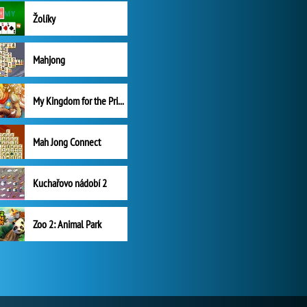
Žolíky
Mahjong
My Kingdom for the Princess Plná verze
Mah Jong Connect
Kuchařovo nádobí 2
Zoo 2: Animal Park