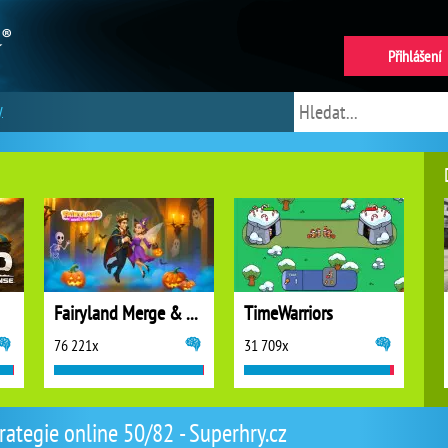
Přihlášení
y
Fairyland Merge & Magic
TimeWarriors
76 221x
31 709x
rategie online 50/82 - Superhry.cz