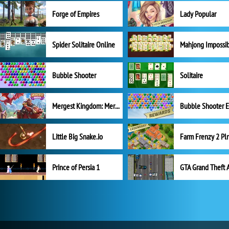
Forge of Empires
Lady Popular
Spider Solitaire Online
Mahjong Impossi
Bubble Shooter
Solitaire
Mergest Kingdom: Merge Puzzle
Little Big Snake.io
Prince of Persia 1
GTA Grand Theft 