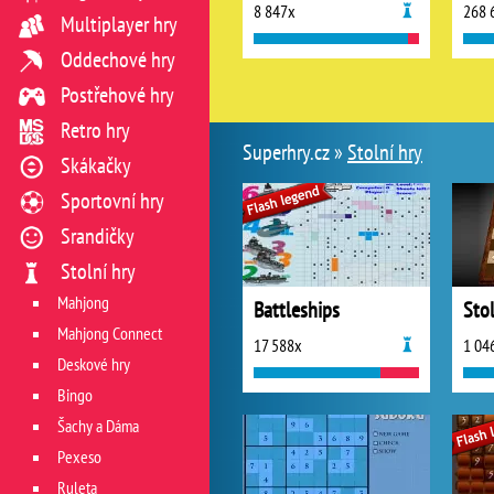
8 847x
268 
Multiplayer hry
Oddechové hry
Postřehové hry
Retro hry
Superhry.cz »
Stolní hry
Skákačky
Sportovní hry
Srandičky
Stolní hry
Mahjong
Battleships
Sto
Mahjong Connect
17 588x
1 04
Deskové hry
Bingo
Šachy a Dáma
Pexeso
Ruleta