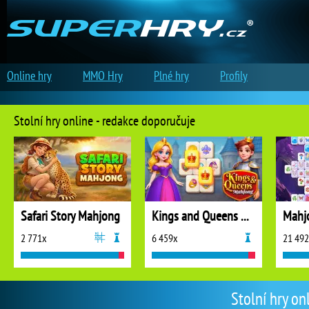
Online hry
MMO Hry
Plné hry
Profily
Stolní hry online - redakce doporučuje
Safari Story Mahjong
Kings and Queens Mahjong
Mahj
2 771x
6 459x
21 49
Stolní hry on