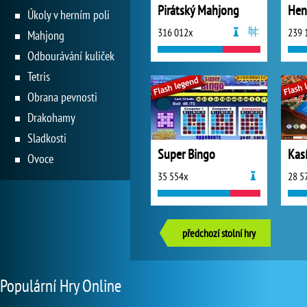
Pirátský Mahjong
Hen
Úkoly v herním poli
316 012x
239 
Mahjong
Odbourávání kuliček
Tetris
Obrana pevnosti
Drakohamy
Sladkosti
Super Bingo
Kas
Ovoce
35 554x
28 5
předchozí stolní hry
Populární Hry Online