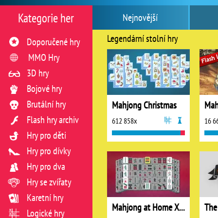
Kategorie her
Nejnovější
Legendární stolní hry
Doporučené hry
MMO Hry
3D hry
Bojové hry
Brutální hry
Mahjong Christmas
Mah
Flash hry archiv
612 858x
16 6
Hry pro děti
Hry pro dívky
Hry pro dva
Hry se zvířaty
Karetní hry
Mahjong at Home Xmas Edition
The
Logické hry