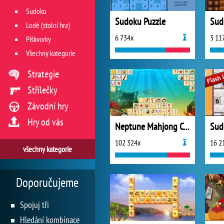
Sudoku
Sudoku Puzzle
Sud
Lodě (stolní hra)
6 734x
3 11
Piškvorky
Všechny kategorie
Strategie
Střílečky
Závodní hry
Hry od vás
Neptune Mahjong Connect
Sud
102 324x
16 2
všechny kategorie
Doporučujeme
Spojuj tři
Hledání kombinace