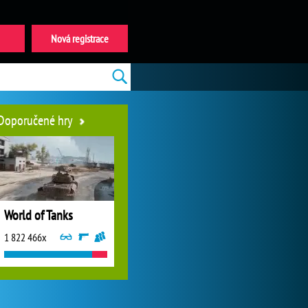
Nová registrace
Doporučené hry
World of Tanks
1 822 466x