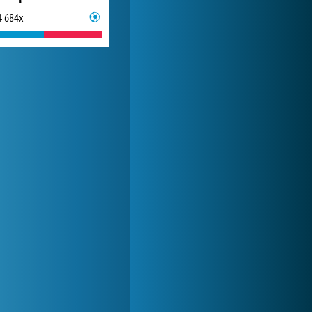
4 684x
Lady Popular
1 313 747x