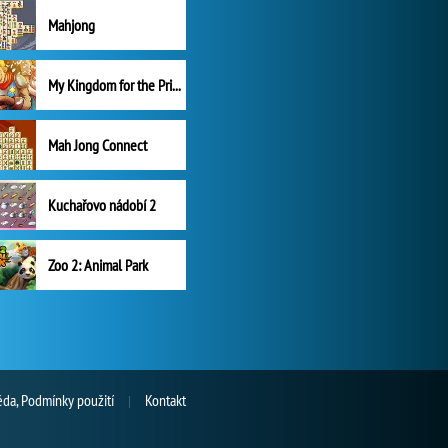
Mahjong
My Kingdom for the Princess Plná verze
Mah Jong Connect
Kuchařovo nádobí 2
Zoo 2: Animal Park
da, Podmínky použití
Kontakt