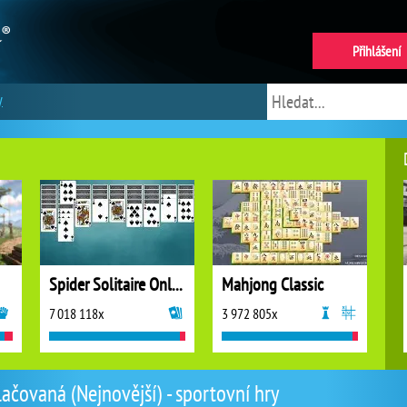
Přihlášení
y
Spider Solitaire Online
Mahjong Classic
7 018 118x
3 972 805x
lačovaná (Nejnovější) - sportovní hry