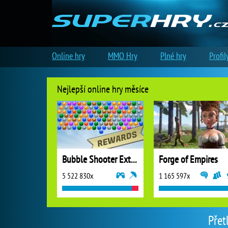
Online hry
MMO Hry
Plné hry
Profil
Nejlepší online hry měsíce
Bubble Shooter Extreme
Forge of Empires
5 522 830x
1 165 597x
Přet