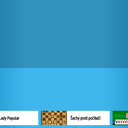
Lady Popular
Šachy proti počítači