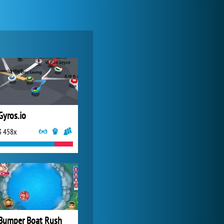
My Free Zoo
1 007 423x
Gyros.io
3 458x
Zoo 2: Animal Park
244 741x
Bumper Boat Rush