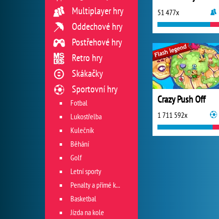
Multiplayer hry
51 477x
Oddechové hry
Postřehové hry
Retro hry
Skákačky
Sportovní hry
Crazy Push Off
Fotbal
1 711 592x
Lukostřelba
Kulečník
Běhání
Golf
Letní sporty
Penalty a přímé kopy
Basketbal
Jízda na kole