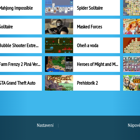
Mahjong Impossible
Spider Solitaire
Solitaire
Masked Forces
Bubble Shooter Extreme
Oheň a voda
Farm Frenzy 2 Plná Verze
Heroes of Might and Magic II
GTA Grand Theft Auto
Prehistorik 2
Nastavení
Nápově