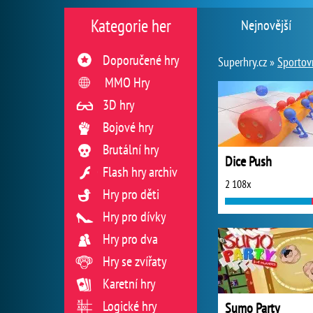
Kategorie her
Nejnovější
Doporučené hry
Superhry.cz »
Sportov
MMO Hry
3D hry
Bojové hry
Brutální hry
Dice Push
Flash hry archiv
2 108x
Hry pro děti
Hry pro dívky
Hry pro dva
Hry se zvířaty
Karetní hry
Logické hry
Sumo Party