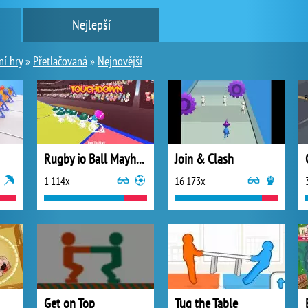
Nejlepší
ní hry
»
Přetlačovaná
»
Nejnovější
Rugby io Ball Mayhem
Join & Clash
1 114x
16 173x
Get on Top
Tug the Table