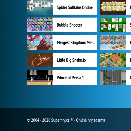
Spider Solitaire Online
Bubble Shooter
Mergest Kingdom: Merge Puzzle
Little Big Snake.io
Prince of Persia 1
© 2004 - 2026 Superhry.cz ® - Online hry zdarma