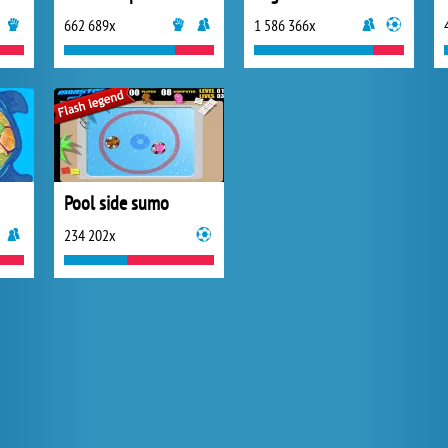
662 689x
1 586 366x
Pool side sumo
234 202x