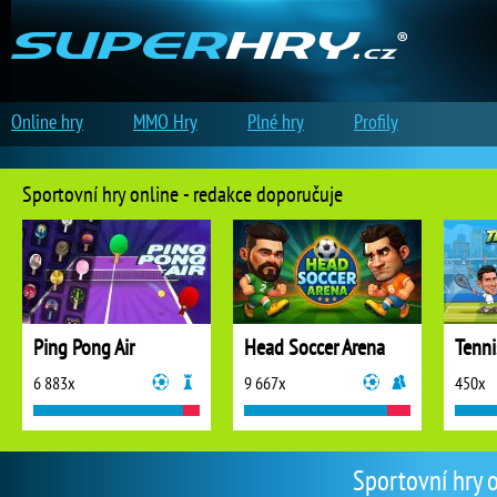
Online hry
MMO Hry
Plné hry
Profily
Sportovní hry online - redakce doporučuje
Ping Pong Air
Head Soccer Arena
Tenni
6 883x
9 667x
450x
Sportovní hry o