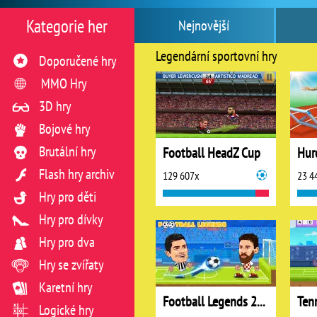
Kategorie her
Nejnovější
Legendární sportovní hry
Doporučené hry
MMO Hry
3D hry
Bojové hry
Brutální hry
Football HeadZ Cup
Hur
Flash hry archiv
129 607x
23 4
Hry pro děti
Hry pro dívky
Hry pro dva
Hry se zvířaty
Karetní hry
Football Legends 2021
Ten
Logické hry