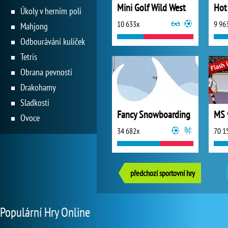
Mini Golf Wild West
Hot
Úkoly v herním poli
10 633x
9 96
Mahjong
Odbourávání kuliček
Tetris
Obrana pevnosti
Drakohamy
Sladkosti
Fancy Snowboarding
MS 
Ovoce
34 682x
70 1
předchozí sportovní hry
Populární Hry Online