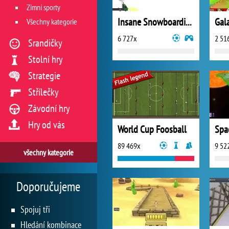
Zimní sporty
Insane Snowboarding
Gal
Všechny kategorie
6 727x
2 51
Srandičky
Stolní hry
Strategie
Střílečky
Závodní hry
Hry od vás
World Cup Foosball
Spa
89 469x
9 52
všechny kategorie
Doporučujeme
Spojuj tři
Hledání kombinace