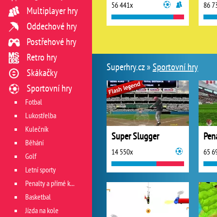
56 441x
86 7
Multiplayer hry
Oddechové hry
Postřehové hry
Retro hry
Superhry.cz »
Sportovní hry
Skákačky
Sportovní hry
Fotbal
Lukostřelba
Kulečník
Super Slugger
Pen
Běhání
14 550x
65 6
Golf
Letní sporty
Penalty a přímé kopy
Basketbal
Jízda na kole