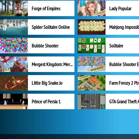
Forge of Empires
Lady Popular
Spider Solitaire Online
Mahjong Impossi
Bubble Shooter
Solitaire
Mergest Kingdom: Merge Puzzle
Little Big Snake.io
Prince of Persia 1
GTA Grand Theft 