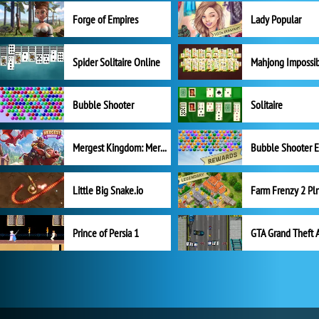
Forge of Empires
Lady Popular
Spider Solitaire Online
Mahjong Impossi
Bubble Shooter
Solitaire
Mergest Kingdom: Merge Puzzle
Little Big Snake.io
Prince of Persia 1
GTA Grand Theft 