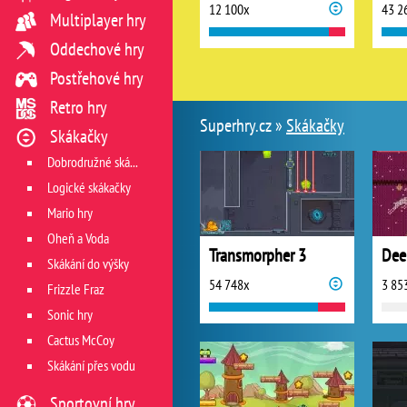
12 100x
43 2
Multiplayer hry
Oddechové hry
Postřehové hry
Retro hry
Superhry.cz »
Skákačky
Skákačky
Dobrodružné skákačky
Logické skákačky
Mario hry
Oheň a Voda
Transmorpher 3
Dee
Skákání do výšky
54 748x
3 85
Frizzle Fraz
Sonic hry
Cactus McCoy
Skákání přes vodu
Sportovní hry