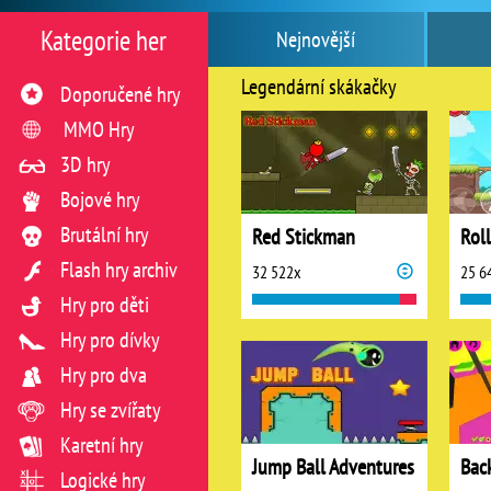
Kategorie her
Nejnovější
Legendární skákačky
Doporučené hry
MMO Hry
3D hry
Bojové hry
Brutální hry
Red Stickman
Flash hry archiv
32 522x
25 6
Hry pro děti
Hry pro dívky
Hry pro dva
Hry se zvířaty
Karetní hry
Jump Ball Adventures
Bac
Logické hry