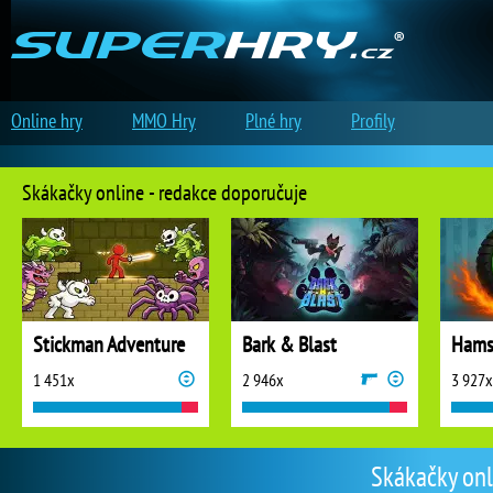
Online hry
MMO Hry
Plné hry
Profily
Skákačky online - redakce doporučuje
Stickman Adventure
Bark & Blast
Hams
1 451x
2 946x
3 927x
Skákačky onl