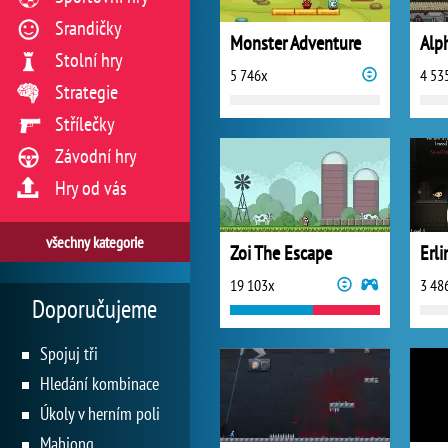
Srandičky
Monster Adventure
Alp
Stolní hry
5 746x
4 53
Strategie
Střílečky
Závodní hry
Hry od vás
všechny kategorie
Zoi The Escape
Erl
19 103x
3 48
Doporučujeme
Spojuj tři
Hledání kombinace
Úkoly v herním poli
Mahjong