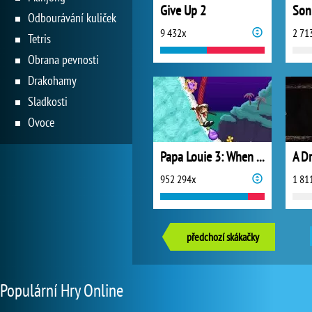
Give Up 2
Son
Odbourávání kuliček
9 432x
2 71
Tetris
Obrana pevnosti
Drakohamy
Sladkosti
Ovoce
Papa Louie 3: When Sundaes Attack!
A D
952 294x
1 81
předchozí skákačky
Populární Hry Online