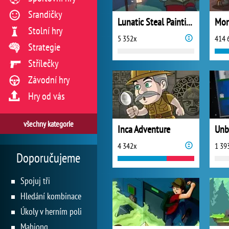
Srandičky
Lunatic Steal Painting
Mon
Stolní hry
5 352x
414 
Strategie
Střílečky
Závodní hry
Hry od vás
všechny kategorie
Inca Adventure
Unb
4 342x
1 39
Doporučujeme
Spojuj tři
Hledání kombinace
Úkoly v herním poli
Mahjong