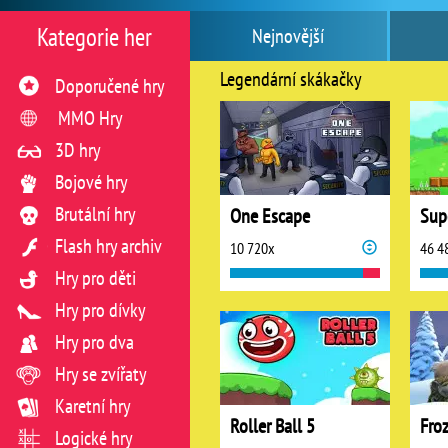
Kategorie her
Nejnovější
Legendární skákačky
Doporučené hry
MMO Hry
3D hry
Bojové hry
Brutální hry
One Escape
Flash hry archiv
10 720x
46 4
Hry pro děti
Hry pro dívky
Hry pro dva
Hry se zvířaty
Karetní hry
Roller Ball 5
Fro
Logické hry