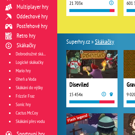
21 703x
601 
Multiplayer hry
Oddechové hry
Postřehové hry
Retro hry
Superhry.cz »
Skákačky
Skákačky
Dobrodružné skákačky
Logické skákačky
Mario hry
Oheň a Voda
Diseviled
Grav
Skákání do výšky
15 454x
9 02
Frizzle Fraz
Sonic hry
Cactus McCoy
Skákání přes vodu
Sportovní hry