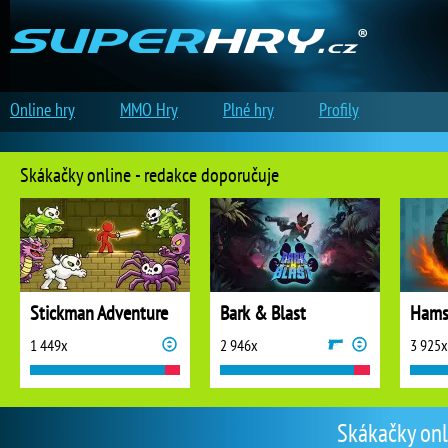
Online hry
MMO Hry
Plné hry
Profily
Skákačky online - redakce doporučuje
Stickman Adventure
Bark & Blast
Hams
1 449x
2 946x
3 925x
Skákačky onl