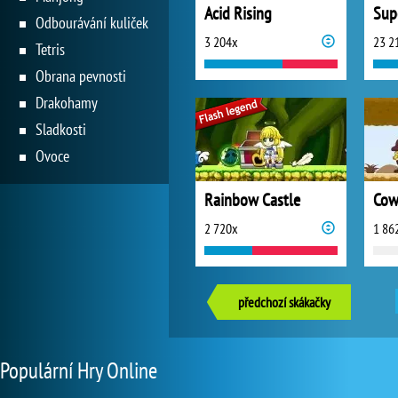
Acid Rising
Odbourávání kuliček
3 204x
23 2
Tetris
Obrana pevnosti
Drakohamy
Sladkosti
Ovoce
Rainbow Castle
2 720x
1 86
předchozí skákačky
Populární Hry Online