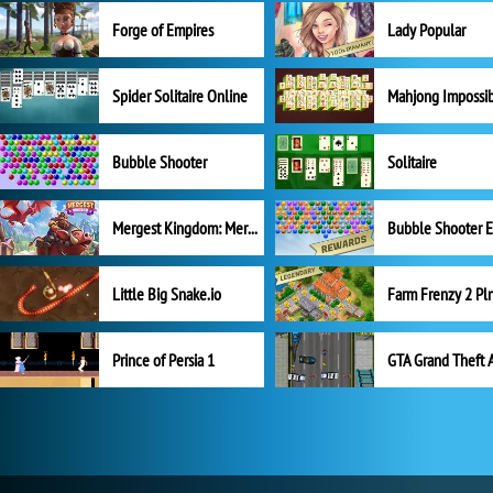
Forge of Empires
Lady Popular
Spider Solitaire Online
Mahjong Impossi
Bubble Shooter
Solitaire
Mergest Kingdom: Merge Puzzle
Little Big Snake.io
Prince of Persia 1
GTA Grand Theft 