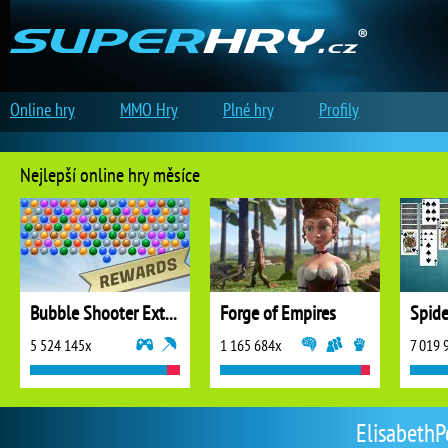
Online hry
MMO Hry
Plné hry
Profily
Nejlepší online hry měsíce
Bubble Shooter Extreme
Forge of Empires
5 524 145x
1 165 684x
7 019 
ElisabethPe