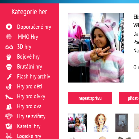
Kategorie her
El
Vě
Doporučené hry
Da
MMO Hry
Po
3D hry
Na
Bojové hry
Brutální hry
O 
Flash hry archiv
Hry pro děti
Hry pro dívky
napsat zprávu
přidat
Hry pro dva
Hry se zvířaty
Karetní hry
Logické hry