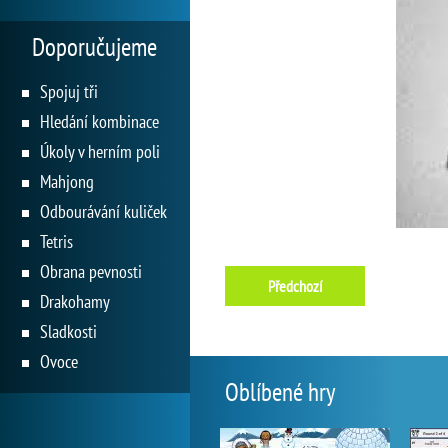
Doporučujeme
Spojuj tři
Hledání kombinace
Úkoly v herním poli
Mahjong
Odbourávání kuliček
Tetris
Obrana pevnosti
Předchozí
Drakohamy
Sladkosti
Ovoce
Oblíbené hry