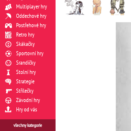
Multiplayer hry
Oddechové hry
Postřehové hry
Retro hry
Skákačky
Sportovní hry
Srandičky
Stolní hry
Strategie
Střílečky
Závodní hry
Hry od vás
všechny kategorie