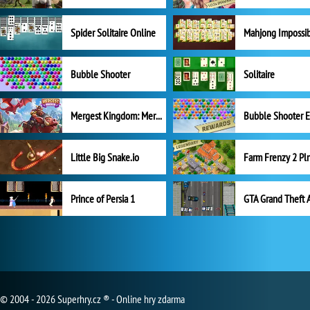
Spider Solitaire Online
Mahjong Impossi
Bubble Shooter
Solitaire
Mergest Kingdom: Merge Puzzle
Little Big Snake.io
Prince of Persia 1
GTA Grand Theft 
© 2004 - 2026 Superhry.cz ® - Online hry zdarma