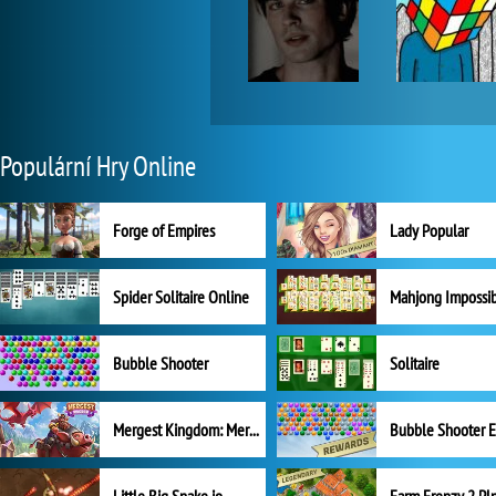
Populární Hry Online
Forge of Empires
Lady Popular
Spider Solitaire Online
Mahjong Impossi
Bubble Shooter
Solitaire
Mergest Kingdom: Merge Puzzle