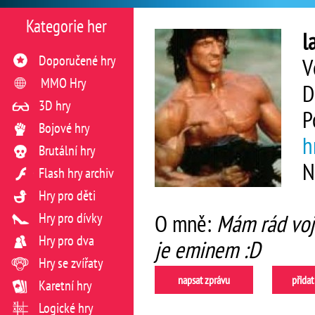
Kategorie her
l
Doporučené hry
V
MMO Hry
D
3D hry
P
Bojové hry
h
Brutální hry
N
Flash hry archiv
Hry pro děti
Hry pro dívky
O mně:
Mám rád voj
Hry pro dva
je eminem :D
Hry se zvířaty
napsat zprávu
přidat
Karetní hry
Logické hry