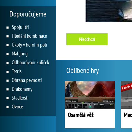
Doporučujeme
Spojuj tři
Hledání kombinace
Předchozí
Úkoly v herním poli
Mahjong
Odbourávání kuliček
Oblíbené hry
Tetris
Obrana pevnosti
Drakohamy
Sladkosti
Ovoce
Osamělá věž