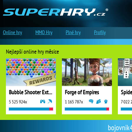
Online hry
MMO Hry
Plné hry
Profily
Nejlepší online hry měsíce
Bubble Shooter Extreme
Forge of Empires
5 525 924x
1 165 787x
7 022 
bojovnik4