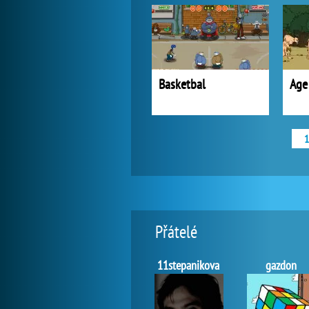
Basketbal
Age
1
Přátelé
11stepanikova
gazdon