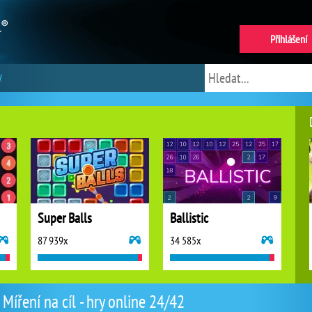
Přihlášení
y
Super Balls
Ballistic
87 939x
34 585x
Míření na cíl - hry online 24/42