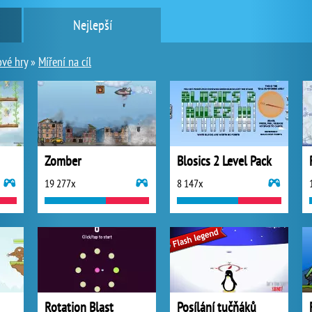
Nejlepší
ové hry
»
Míření na cíl
Zomber
Blosics 2 Level Pack
19 277x
8 147x
Rotation Blast
Posílání tučňáků