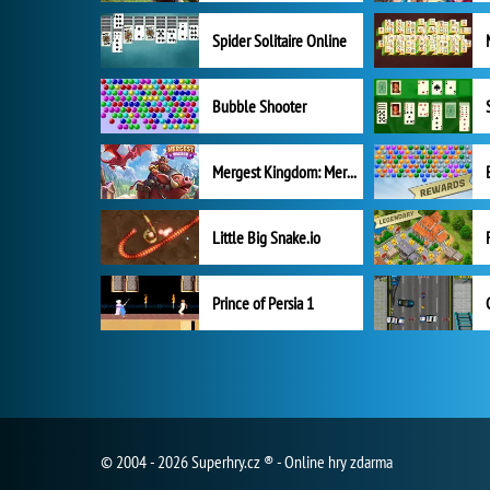
Spider Solitaire Online
Bubble Shooter
Mergest Kingdom: Merge Puzzle
Little Big Snake.io
Prince of Persia 1
© 2004 - 2026 Superhry.cz ® - Online hry zdarma