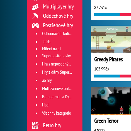
Multiplayer hry
87 731x
Oddechové hry
Postřehové hry
Odbourávání kuliček
Tetris
Míření na cíl
Superpostřehovky
Greedy Pirates
Hra s neposedným míčkem
105 998x
Hry z dílny Superhry.cz
.io hry
Multižánrové online hry
Bomberman a Dyna Blaster
Had
Všechny kategorie
Green Terror
Retro hry
4 911x