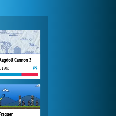
Lady Popular
1 313 914x
Ragdoll Cannon 3
1 150x
Forge of Empires
1 165 731x
Fragger