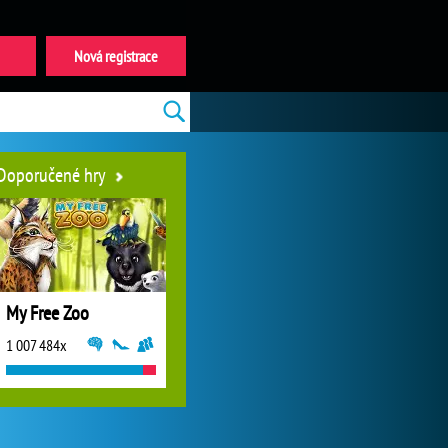
Nová registrace
Doporučené hry
My Free Zoo
1 007 484x