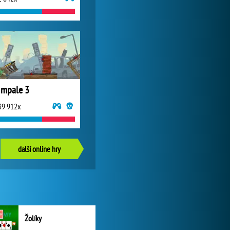
Impale 3
39 912x
další online hry
Žolíky