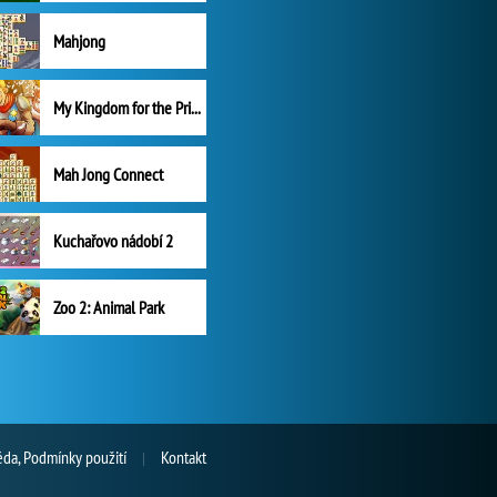
Mahjong
My Kingdom for the Princess Plná verze
Mah Jong Connect
Kuchařovo nádobí 2
Zoo 2: Animal Park
da, Podmínky použití
Kontakt