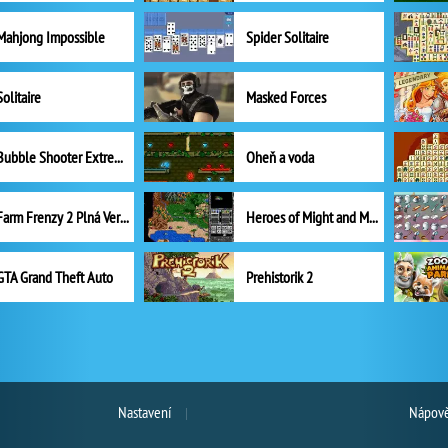
Mahjong Impossible
Spider Solitaire
Solitaire
Masked Forces
Bubble Shooter Extreme
Oheň a voda
Farm Frenzy 2 Plná Verze
Heroes of Might and Magic II
GTA Grand Theft Auto
Prehistorik 2
Nastavení
Nápově