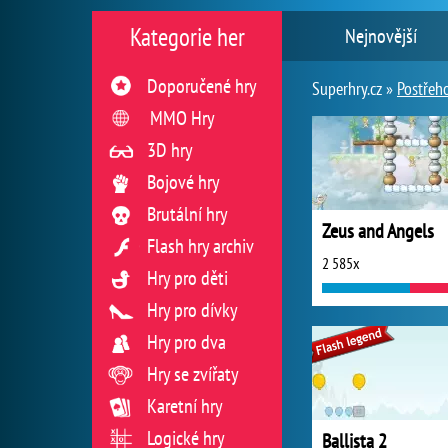
Kategorie her
Nejnovější
Doporučené hry
Superhry.cz »
Postřeh
MMO Hry
3D hry
Bojové hry
Brutální hry
Zeus and Angels
Flash hry archiv
2 585x
Hry pro děti
Hry pro dívky
Hry pro dva
Hry se zvířaty
Karetní hry
Logické hry
Ballista 2