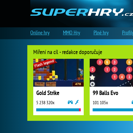
Online hry
MMO Hry
Plné hry
Profil
Míření na cíl - redakce doporučuje
Gold Strike
99 Balls Evo
5 238 320x
101 105x