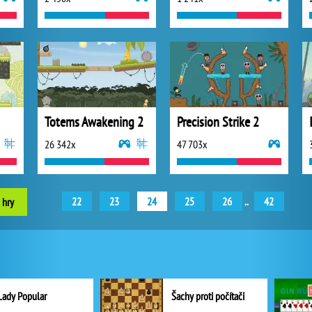
Totems Awakening 2
Precision Strike 2
26 342x
47 703x
22
23
24
25
26
..
42
 hry
Lady Popular
Šachy proti počítači