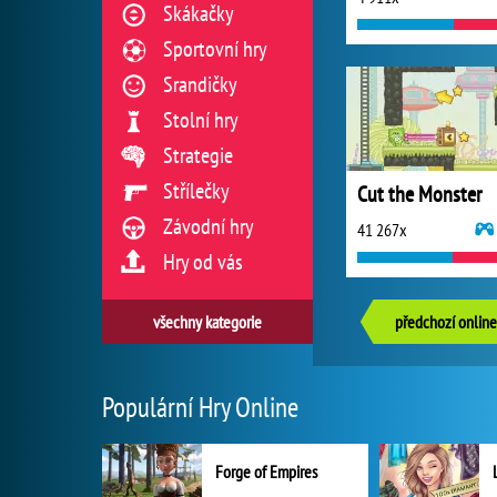
Skákačky
Sportovní hry
Srandičky
Stolní hry
Strategie
Střílečky
Cut the Monster
Závodní hry
41 267x
Hry od vás
všechny kategorie
předchozí online
Populární Hry Online
Forge of Empires