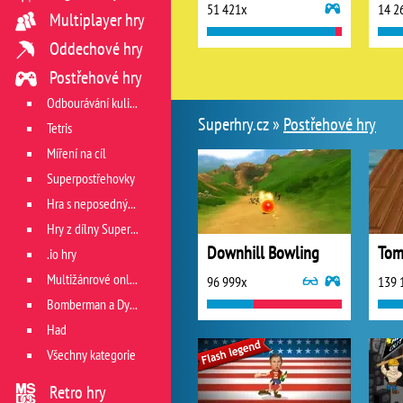
51 421x
14 2
Multiplayer hry
Oddechové hry
Postřehové hry
Odbourávání kuliček
Superhry.cz »
Postřehové hry
Tetris
Míření na cíl
Superpostřehovky
Hra s neposedným míčkem
Hry z dílny Superhry.cz
Downhill Bowling
Tom
.io hry
Multižánrové online hry
96 999x
139 
Bomberman a Dyna Blaster
Had
Všechny kategorie
Retro hry