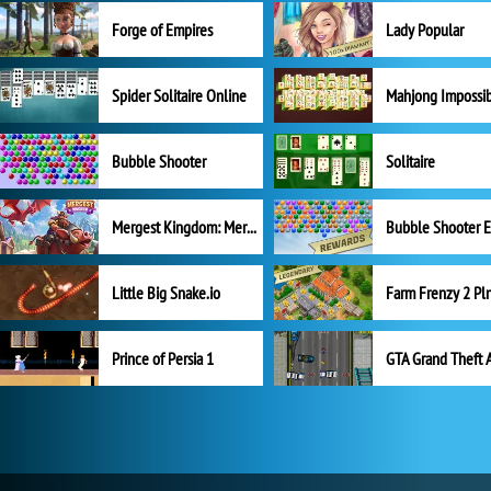
Forge of Empires
Lady Popular
Spider Solitaire Online
Mahjong Impossi
Bubble Shooter
Solitaire
Mergest Kingdom: Merge Puzzle
Little Big Snake.io
Prince of Persia 1
GTA Grand Theft 