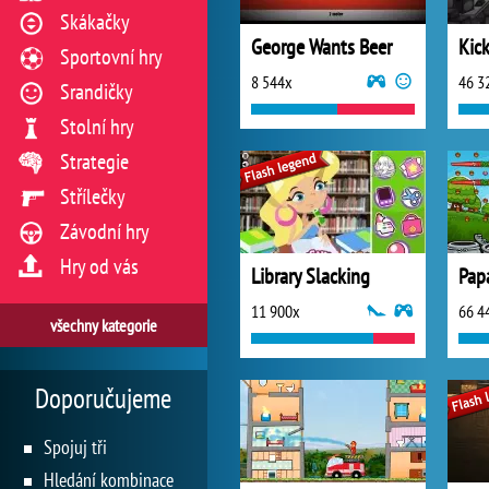
Skákačky
George Wants Beer
Kic
Sportovní hry
8 544x
46 3
Srandičky
Stolní hry
Strategie
Střílečky
Závodní hry
Hry od vás
Library Slacking
Pap
11 900x
66 4
všechny kategorie
Doporučujeme
Spojuj tři
Hledání kombinace