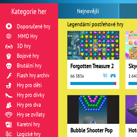
Kategorie her
Nejnovější
Legendární postřehové hry
Doporučené hry
MMO Hry
3D hry
Bojové hry
Brutální hry
Forgotten Treasure 2
Sky
Flash hry archiv
66 383x
1 64
Hry pro děti
Hry pro dívky
Hry pro dva
Hry se zvířaty
Karetní hry
Bubble Shooter Pop
Hot
Logické hry