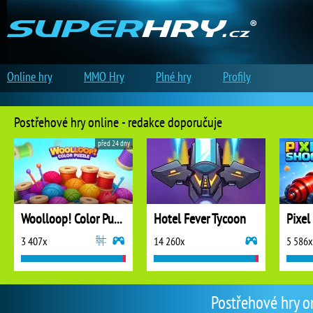
Online hry
MMO Hry
Plné hry
Profily
Postřehové hry online - redakce doporučuje
před 24 dny
Woolloop! Color Puzzle
Hotel Fever Tycoon
Pixel
3 407x
14 260x
5 586x
Postřehové hry o