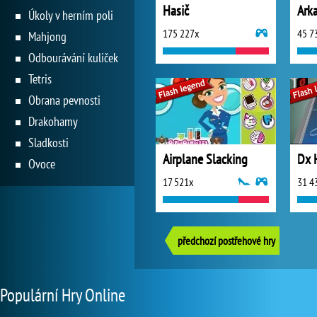
Hasič
Ark
Úkoly v herním poli
175 227x
45 7
Mahjong
Odbourávání kuliček
Tetris
Obrana pevnosti
Drakohamy
Sladkosti
Airplane Slacking
Dx 
Ovoce
17 521x
31 4
předchozí postřehové hry
Populární Hry Online