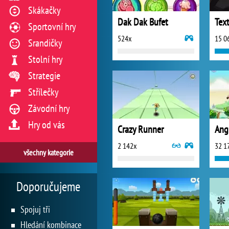
Skákačky
Dak Dak Bufet
Tex
Sportovní hry
524x
15 0
Srandičky
Stolní hry
Strategie
Střílečky
Závodní hry
Hry od vás
Crazy Runner
Angr
2 142x
32 1
všechny kategorie
Doporučujeme
Spojuj tři
Hledání kombinace