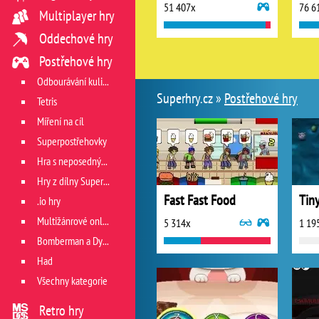
51 407x
76 6
Multiplayer hry
Oddechové hry
Postřehové hry
Odbourávání kuliček
Superhry.cz »
Postřehové hry
Tetris
Míření na cíl
Superpostřehovky
Hra s neposedným míčkem
Hry z dílny Superhry.cz
Fast Fast Food
Tiny
.io hry
Multižánrové online hry
5 314x
1 19
Bomberman a Dyna Blaster
Had
Všechny kategorie
Retro hry