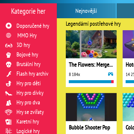
Kategorie her
Nejnovější
Legendární postřehové hry
Doporučené hry
MMO Hry
3D hry
Bojové hry
Brutální hry
The Flowers: Merge and Sell Bouquets
Hot
Flash hry archiv
8 184x
14 2
Hry pro děti
Hry pro dívky
Hry pro dva
Hry se zvířaty
Karetní hry
Bubble Shooter Pop
Logické hry