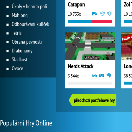
Catapon
Zoi
Úkoly v herním poli
19 733x
19 1
Mahjong
Odbourávání kuliček
Tetris
Obrana pevnosti
Drakohamy
Sladkosti
Nerds Attack
Ovoce
3 544x
38 5
předchozí postřehové hry
Populární Hry Online