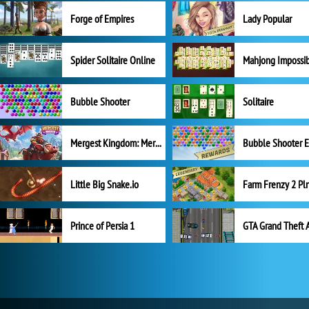
Forge of Empires
Lady Popular
Spider Solitaire Online
Mahjong Impossi
Bubble Shooter
Solitaire
Mergest Kingdom: Merge Puzzle
Little Big Snake.io
Prince of Persia 1
GTA Grand Theft 