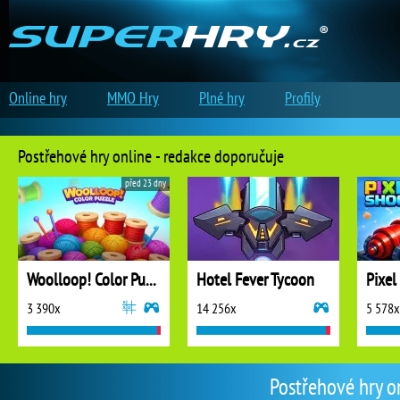
Online hry
MMO Hry
Plné hry
Profily
Postřehové hry online - redakce doporučuje
před 23 dny
Woolloop! Color Puzzle
Hotel Fever Tycoon
Pixel
3 390x
14 256x
5 578x
Postřehové hry o