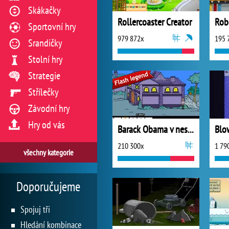
Skákačky
Rollercoaster Creator
Rob
Sportovní hry
979 872x
195 
Srandičky
Stolní hry
Strategie
Střílečky
Závodní hry
Hry od vás
Barack Obama v nesnázích
Blo
210 300x
1 79
všechny kategorie
Doporučujeme
Spojuj tři
Hledání kombinace