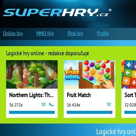
Online hry
MMO Hry
Plné hry
Profily
Logické hry online - redakce doporučuje
Northern Lights: The Secret of the Forest
Fruit Match
Sort 
36 272x
16 414x
32 02
Logické hry onl