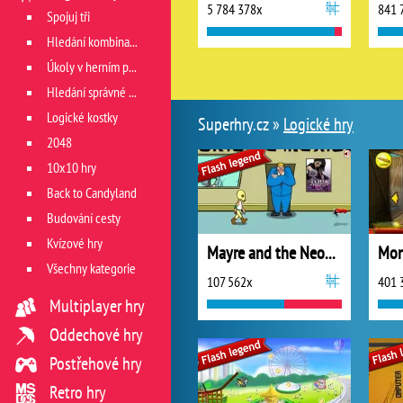
5 784 378x
841 
Spojuj tři
Hledání kombinace
Úkoly v herním poli
Hledání správné cesty
Logické kostky
Superhry.cz »
Logické hry
2048
10x10 hry
Back to Candyland
Budování cesty
Kvízové hry
Mayre and the Neon Menace
Všechny kategorie
107 562x
401 
Multiplayer hry
Oddechové hry
Postřehové hry
Retro hry