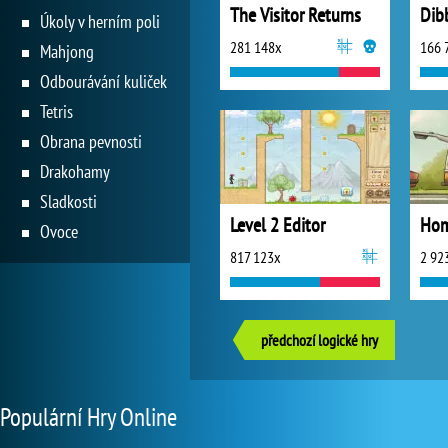
The Visitor Returns
Dib
Úkoly v herním poli
281 148x
166 
Mahjong
Odbourávání kuliček
Tetris
Obrana pevnosti
Drakohamy
Sladkosti
Level 2 Editor
Hom
Ovoce
817 123x
2 92
předchozí logické hry
Populární Hry Online