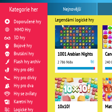
Kategorie her
Nejnovější
Legendární logické hry
Doporučené hry
MMO Hry
3D hry
Bojové hry
Brutální hry
1001 Arabian Nights
Flash hry archiv
2 786 968x
240 
Hry pro děti
Hry pro dívky
Hry pro dva
Hry se zvířaty
Karetní hry
10x10!
Mat
Logické hry