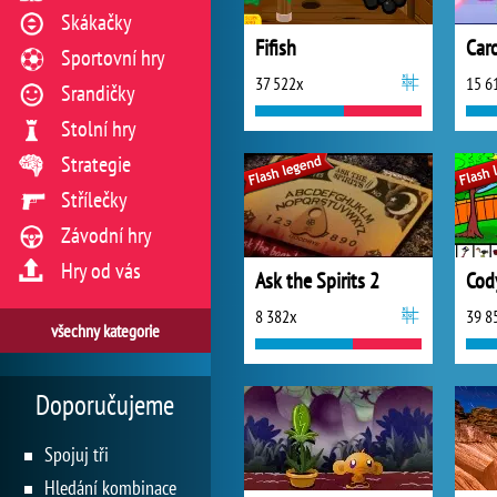
Skákačky
Fifish
Sportovní hry
37 522x
15 6
Srandičky
Stolní hry
Strategie
Střílečky
Závodní hry
Hry od vás
Ask the Spirits 2
Cod
8 382x
39 8
všechny kategorie
Doporučujeme
Spojuj tři
Hledání kombinace