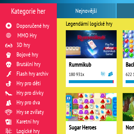
Kategorie her
Nejnovější
Legendární logické hry
Doporučené hry
MMO Hry
3D hry
Bojové hry
Brutální hry
Rummikub
Bac
Flash hry archiv
180 931x
622 
Hry pro děti
Hry pro dívky
Hry pro dva
Hry se zvířaty
Karetní hry
Sugar Heroes
Logické hry