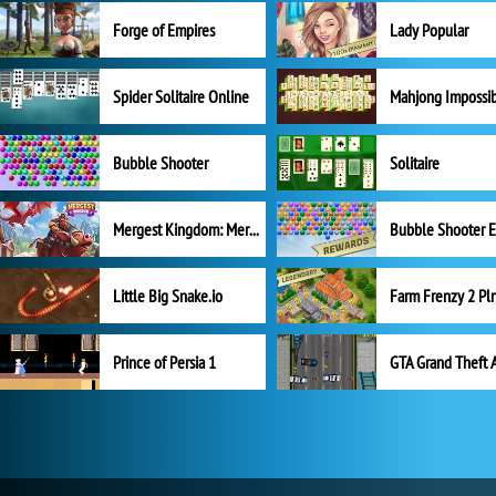
Forge of Empires
Lady Popular
Spider Solitaire Online
Mahjong Impossi
Bubble Shooter
Solitaire
Mergest Kingdom: Merge Puzzle
Little Big Snake.io
Prince of Persia 1
GTA Grand Theft 