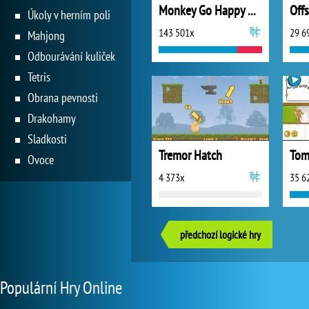
Monkey Go Happy Marathon
Off
Úkoly v herním poli
143 501x
29 6
Mahjong
Odbourávání kuliček
Tetris
Obrana pevnosti
Drakohamy
Sladkosti
Tremor Hatch
Ovoce
4 373x
35 6
předchozí logické hry
Populární Hry Online