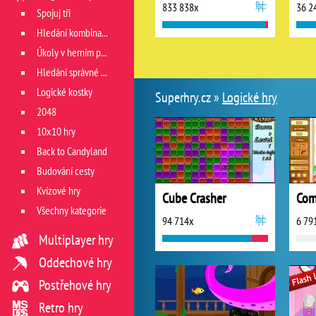
833 838x
36 2
Spojuj tři
Hledání kombinace
Úkoly v herním poli
Hledání správné cesty
Logické kostky
Superhry.cz »
Logické hry
2048
10x10 hry
Back to Candyland
Budování cesty
Kvízové hry
Cube Crasher
Com
Všechny kategorie
94 714x
6 79
Multiplayer hry
Oddechové hry
Postřehové hry
Retro hry