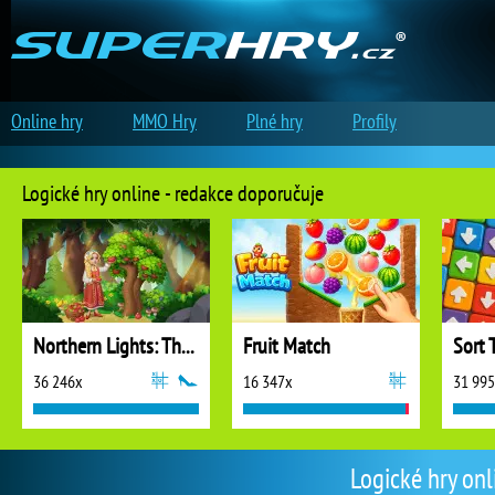
Online hry
MMO Hry
Plné hry
Profily
Logické hry online - redakce doporučuje
Northern Lights: The Secret of the Forest
Fruit Match
Sort 
36 246x
16 347x
31 99
Logické hry onl