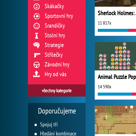
Skákačky
Sportovní hry
11 817x
Srandičky
Stolní hry
Strategie
Střílečky
Závodní hry
Hry od vás
Animal Puzzle Pop
14 590x
všechny kategorie
Doporučujeme
Spojuj tři
Hledání kombinace