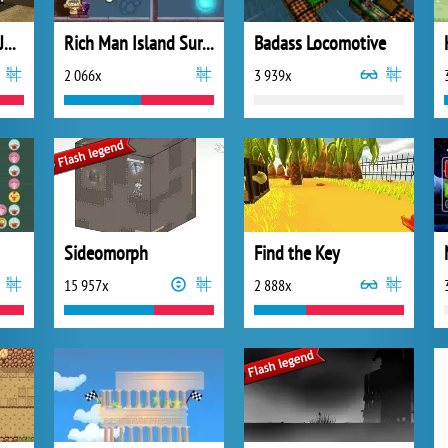
Sherlock Holmes: Johnston Murder
Rich Man Island Survival
Badass Locomotive
2 066x
3 939x
Sideomorph
Find the Key
15 957x
2 888x