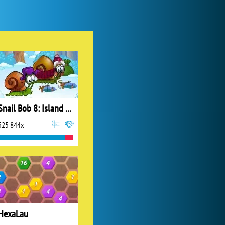
World of Tanks
1 822 577x
Snail Bob 8: Island Story
525 844x
Zoo 2: Animal Park
244 969x
HexaLau