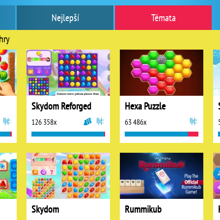
Nejlepší
Témata
hry
Skydom Reforged
Hexa Puzzle
126 358x
63 486x
Skydom
Rummikub