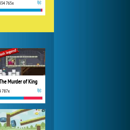
834 765x
Lady Popular
1 313 998x
The Murder of King
4 787x