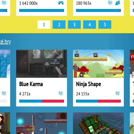
1 642 000x
180 963x
1
2
3
4
5
ké hry
Blue Karma
Ninja Shape
4 271x
24 155x