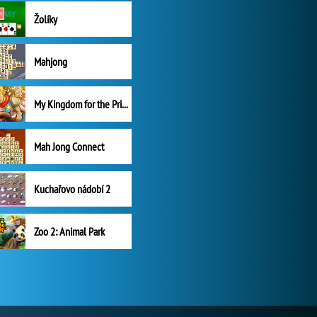
Žolíky
Mahjong
My Kingdom for the Princess Plná verze
Mah Jong Connect
Kuchařovo nádobí 2
Zoo 2: Animal Park