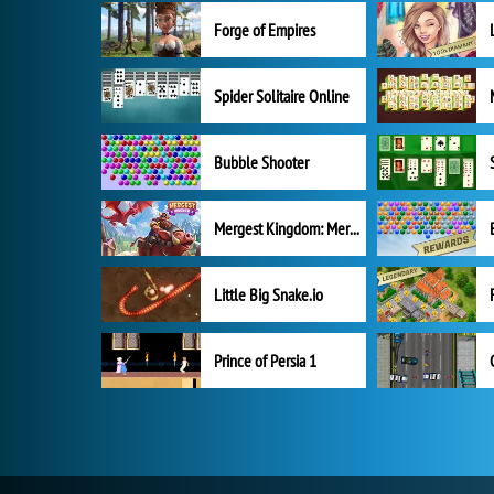
Forge of Empires
Spider Solitaire Online
Bubble Shooter
Mergest Kingdom: Merge Puzzle
Little Big Snake.io
Prince of Persia 1