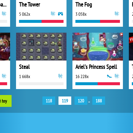
Ice Cream From Space
The Tower
The Fog
5 062x
3 058x
Steal
Ariel's Princess Spell
1 668x
16 228x
118
119
120
..
188
é hry