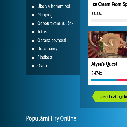
Úkoly v herním poli
3 033x
Mahjong
Odbourávání kuliček
Tetris
Obrana pevnosti
Drakohamy
Sladkosti
Alysa's Quest
Ovoce
5 474x
předchozí logick
Populární Hry Online