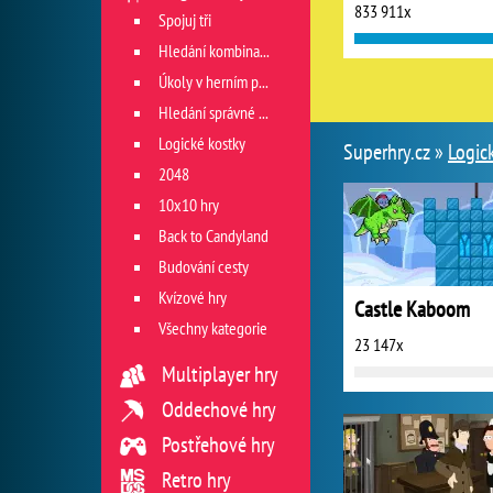
833 911x
Spojuj tři
Hledání kombinace
Úkoly v herním poli
Hledání správné cesty
Logické kostky
Superhry.cz »
Logic
2048
10x10 hry
Back to Candyland
Budování cesty
Kvízové hry
Castle Kaboom
Všechny kategorie
23 147x
Multiplayer hry
Oddechové hry
Postřehové hry
Retro hry