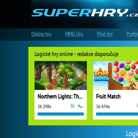
Online hry
MMO Hry
Plné hry
Profil
Logické hry online - redakce doporučuje
Northern Lights: The Secret of the Forest
Fruit Match
36 298x
16 474x
Logi