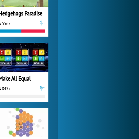
Hedgehogs Paradise
3 556x
Make All Equal
3 842x