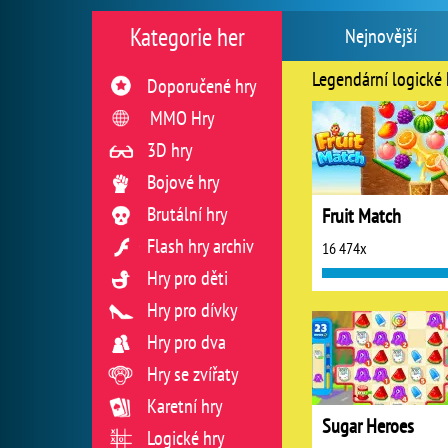
Kategorie her
Nejnovější
Legendární logické 
Doporučené hry
MMO Hry
3D hry
Bojové hry
Brutální hry
Fruit Match
Flash hry archiv
16 474x
Hry pro děti
Hry pro dívky
Hry pro dva
Hry se zvířaty
Karetní hry
Sugar Heroes
Logické hry