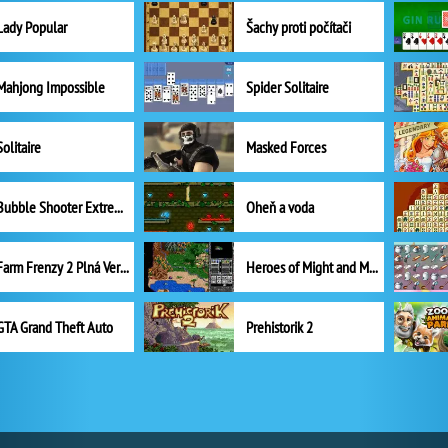
Lady Popular
Šachy proti počítači
Mahjong Impossible
Spider Solitaire
Solitaire
Masked Forces
Bubble Shooter Extreme
Oheň a voda
Farm Frenzy 2 Plná Verze
Heroes of Might and Magic II
GTA Grand Theft Auto
Prehistorik 2