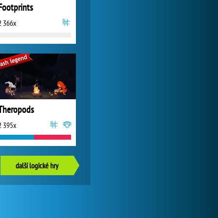
Footprints
2 366x
Theropods
2 395x
další logické hry