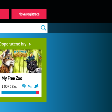
Nová registrace
Doporučené hry
My Free Zoo
1 007 525x