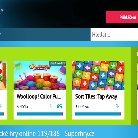
Přihlášení
y
před 24 dny
Woolloop! Color Puzzle
Sort Tiles: Tap Away
3 451x
32 043x
cké hry online 119/188 - Superhry.cz