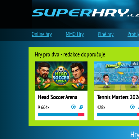
Online hry
MMO Hry
Plné hry
Profil
Hry pro dva - redakce doporučuje
před 
Head Soccer Arena
Tennis Masters 202
9 664x
428x
Hry