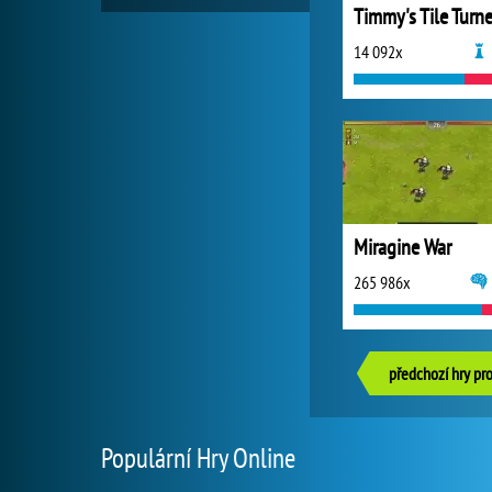
Timmy's Tile Turne
14 092x
Miragine War
265 986x
předchozí hry pr
Populární Hry Online