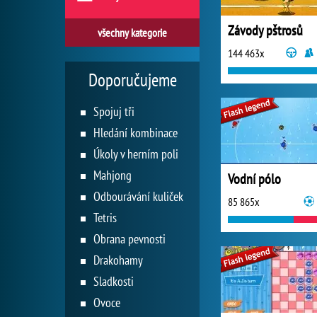
Závody pštrosů
všechny kategorie
144 463x
Doporučujeme
Spojuj tři
Hledání kombinace
Úkoly v herním poli
Mahjong
Vodní pólo
Odbourávání kuliček
85 865x
Tetris
Obrana pevnosti
Drakohamy
Sladkosti
Ovoce