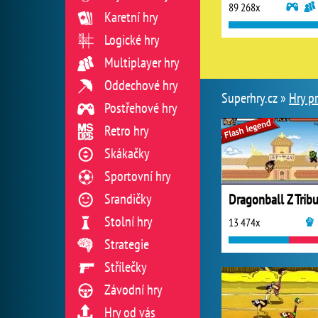
89 268x
Karetní hry
Logické hry
Multiplayer hry
Oddechové hry
Superhry.cz »
Hry p
Postřehové hry
Retro hry
Skákačky
Sportovní hry
Srandičky
Dragonball Z Trib
Stolní hry
13 474x
Strategie
Střílečky
Závodní hry
Hry od vás