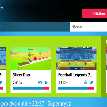
Přihlášení
y
3 dny
6
Slicer Duo
Football Legends 2026
2 610x
3 117x
 pro dva online 22/27 - Superhry.cz