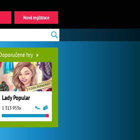
Nová registrace
Doporučené hry
Lady Popular
1 313 953x