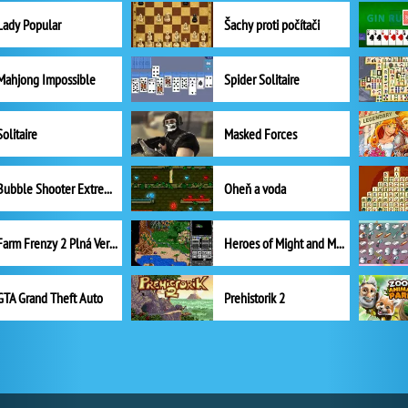
Lady Popular
Šachy proti počítači
Mahjong Impossible
Spider Solitaire
Solitaire
Masked Forces
Bubble Shooter Extreme
Oheň a voda
Farm Frenzy 2 Plná Verze
Heroes of Might and Magic II
GTA Grand Theft Auto
Prehistorik 2