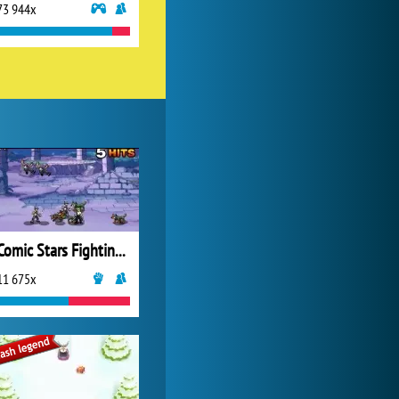
73 944x
Forge of Empires
1 165 761x
Comic Stars Fighting 3
11 675x