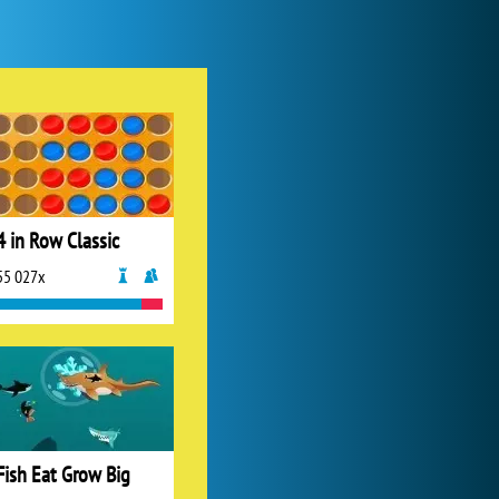
My Free Zoo
1 007 503x
4 in Row Classic
55 027x
World of Tanks
1 822 547x
Fish Eat Grow Big