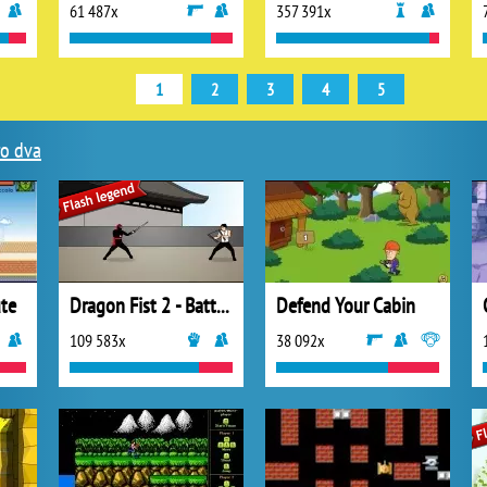
61 487x
357 391x
1
2
3
4
5
ro dva
ute
Dragon Fist 2 - Battle for the Blade
Defend Your Cabin
109 583x
38 092x