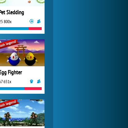
Pet Sledding
25 800x
Egg Fighter
67 651x