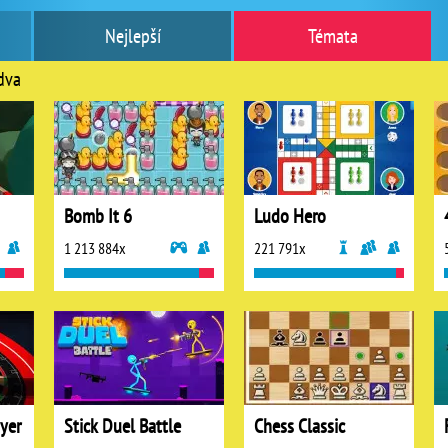
Nejlepší
Témata
dva
Bomb It 6
Ludo Hero
1 213 884x
221 791x
yer
Stick Duel Battle
Chess Classic