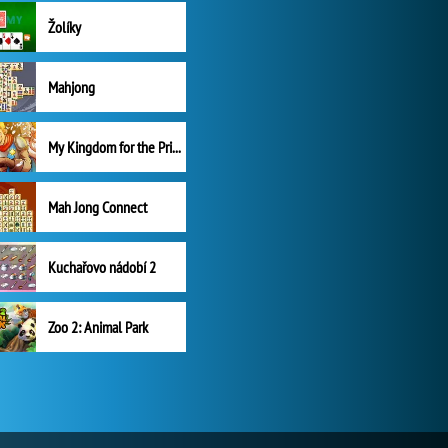
Žolíky
Mahjong
My Kingdom for the Princess Plná verze
Mah Jong Connect
Kuchařovo nádobí 2
Zoo 2: Animal Park