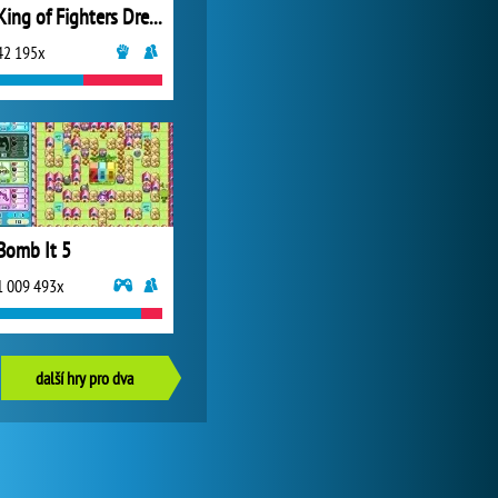
King of Fighters Dream Match
42 195x
Bomb It 5
1 009 493x
další hry pro dva