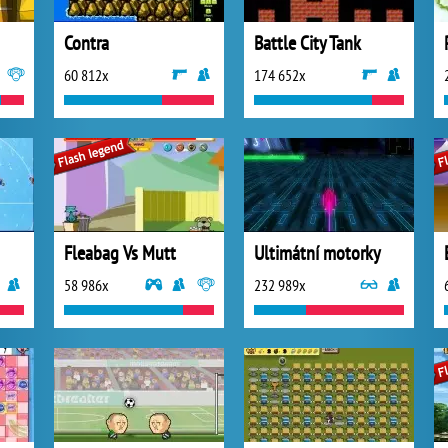
Contra
Battle City Tank
60 812x
174 652x
Fleabag Vs Mutt
Ultimátní motorky
58 986x
232 989x