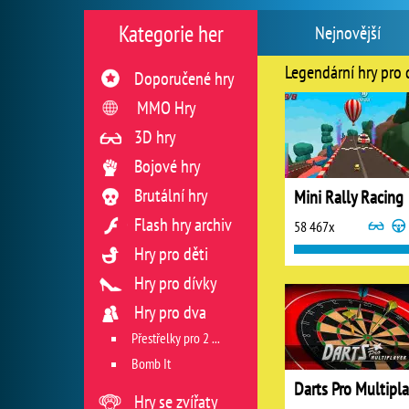
Kategorie her
Nejnovější
Legendární hry pro 
Doporučené hry
MMO Hry
3D hry
Bojové hry
Brutální hry
Mini Rally Racing
Flash hry archiv
58 467x
Hry pro děti
Hry pro dívky
Hry pro dva
Přestřelky pro 2 hráče
Bomb It
Darts Pro Multipla
Hry se zvířaty