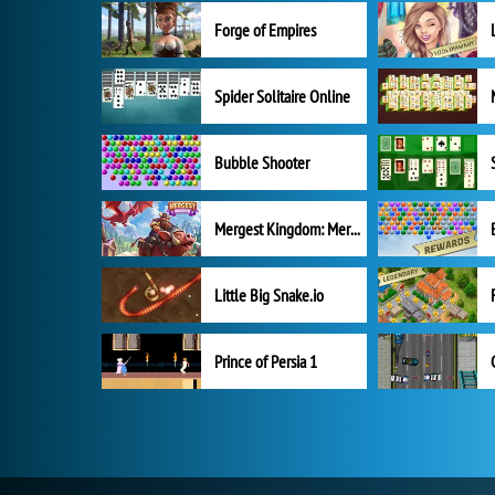
Forge of Empires
Spider Solitaire Online
Bubble Shooter
Mergest Kingdom: Merge Puzzle
Little Big Snake.io
Prince of Persia 1