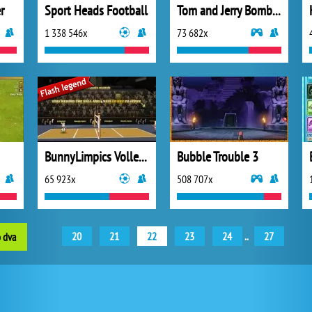
r
Sport Heads Football
Tom and Jerry Bomberman
1 338 546x
73 682x
BunnyLimpics Volleyball
Bubble Trouble 3
65 923x
508 707x
20
21
22
23
24
..
27
o dva