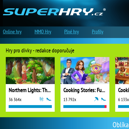
Online hry
MMO Hry
Plné hry
Profily
Hry pro dívky - redakce doporučuje
Northern Lights: The Secret of the Forest
Cooking Stories: Fun Cafe Game
Cook
36 364x
13 792x
6 133x
Oblíka