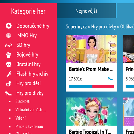
Kategorie her
Nejnovější
Doporučené hry
Superhry.cz »
Hry pro dívky
»
Oblíka
MMO Hry
3D hry
Bojové hry
Brutální hry
Barbie's Prom Make Up
Pri
Flash hry archiv
17 691x
8 96
Hry pro děti
Hry pro dívky
Sladkosti
Virtuální zaměstnání v restauraci
Vaření
Práce s květenou
Barbie Tropical In The City
Fro
Oblíkačky