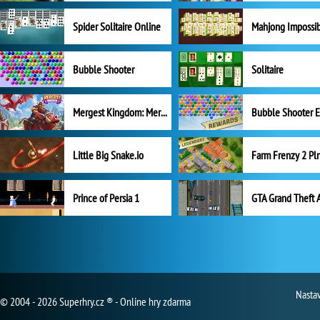
Spider Solitaire Online
Mahjong Impossi
Bubble Shooter
Solitaire
Mergest Kingdom: Merge Puzzle
Little Big Snake.io
Prince of Persia 1
GTA Grand Theft 
Nasta
© 2004 - 2026 Superhry.cz ® - Online hry zdarma