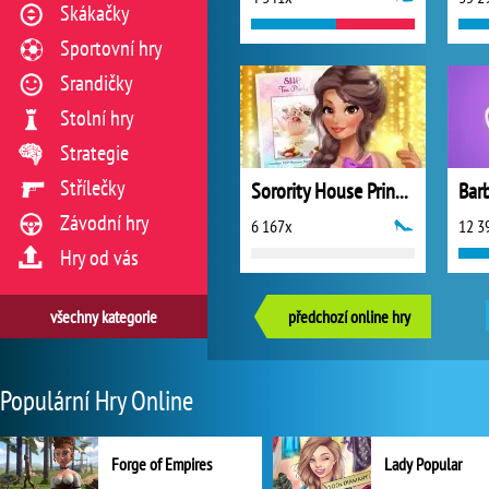
Skákačky
Sportovní hry
Srandičky
Stolní hry
Strategie
Střílečky
Sorority House Princesses
Bar
Závodní hry
6 167x
12 3
Hry od vás
všechny kategorie
předchozí online hry
Populární Hry Online
Forge of Empires
Lady Popular