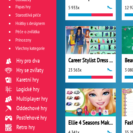
Papas hry
5 933x
12 9
Starostlivá péče
Hrátky s designem
Péče o zvířátka
Princezny
Všechny kategorie
Career Stylist Dress Up
Hry pro dva
Hry se zvířaty
23 563x
3 08
Karetní hry
Logické hry
Multiplayer hry
Oddechové hry
Postřehové hry
Ellie 4 Seasons Makeup
Retro hry
4 341x
35 2