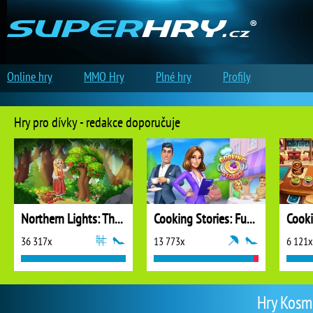
Online hry
MMO Hry
Plné hry
Profily
Hry pro dívky - redakce doporučuje
Northern Lights: The Secret of the Forest
Cooking Stories: Fun Cafe Game
Cook
36 317x
13 773x
6 121x
Hry Kosme