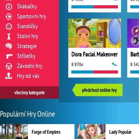
Skákačky
Sportovní hry
Srandičky
Stolní hry
Strategie
Dora Facial Makeover
Střílečky
8 870x
8 34
Závodní hry
Hry od vás
předchozí online hry
všechny kategorie
Populární Hry Online
Forge of Empires
Lady Popular