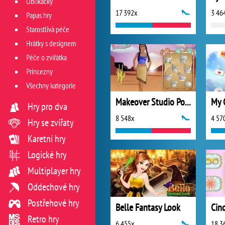
Oblíkačky
17 392x
3 46
Papas hry
Starostlivá péče
Hrátky s designem
Péče o zvířátka
Princezny
Všechny kategorie
Makeover Studio Pocahontas
My 
Hry pro dva
8 548x
4 57
Hry se zvířaty
Karetní hry
Logické hry
Multiplayer hry
Oddechové hry
Postřehové hry
Belle Fantasy Look
Cin
Retro hry
6 455x
18 3