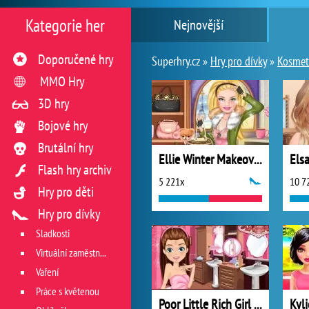
Kategorie her
Nejnovější
Doporučené hry
Superhry.cz »
Hry pro dívky
»
Kosmeti
MMO Hry
3D hry
Bojové hry
Brutální hry
Ellie Winter Makeover
Els
Flash hry archiv
5 221x
10 7
Hry pro děti
Hry pro dívky
Sladkosti
Virtuální zaměstnání v restauraci
Vaření
Práce s květenou
Poor Little Rich Girl Makeover
Kyli