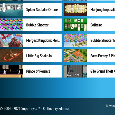
Spider Solitaire Online
Mahjong Impossi
Bubble Shooter
Solitaire
Mergest Kingdom: Merge Puzzle
Little Big Snake.io
Prince of Persia 1
GTA Grand Theft 
Nasta
© 2004 - 2026 Superhry.cz ® - Online hry zdarma