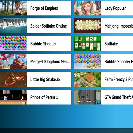
Forge of Empires
Lady Popular
Spider Solitaire Online
Mahjong Impossi
Bubble Shooter
Solitaire
Mergest Kingdom: Merge Puzzle
Little Big Snake.io
Prince of Persia 1
GTA Grand Theft 