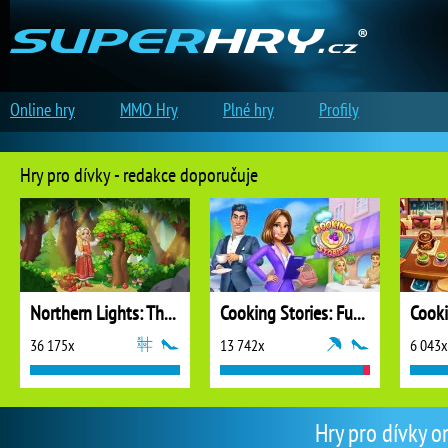
Online hry
MMO Hry
Plné hry
Profily
Hry pro dívky - redakce doporučuje
Northern Lights: The Secret of the Forest
Cooking Stories: Fun Cafe Game
Cook
36 175x
13 742x
6 043x
Hry pro dívky o