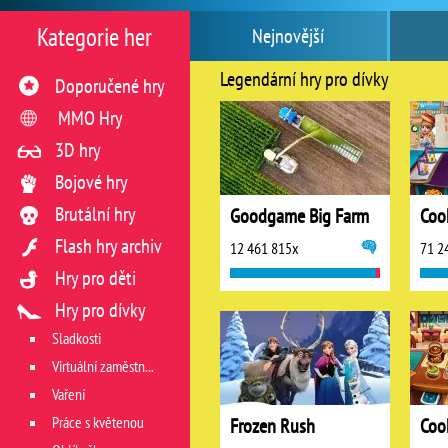
Kategorie her
Nejnovější
Legendární hry pro dívky
Doporučené hry
MMO Hry
3D hry
Bojové hry
Brutální hry
Goodgame Big Farm
Flash hry archiv
12 461 815x
71 2
Hry pro děti
Hry pro dívky
Sladkosti
Virtuální zaměstnání v restauraci
Vaření
Práce s květenou
Frozen Rush
Coo