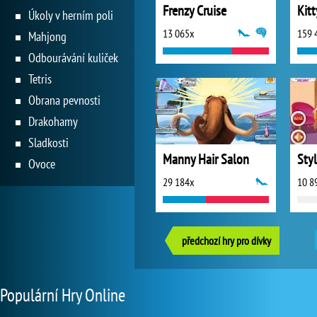
Frenzy Cruise
Kitt
Úkoly v herním poli
13 065x
159 
Mahjong
Odbourávání kuliček
Tetris
Obrana pevnosti
Drakohamy
Sladkosti
Manny Hair Salon
Styl
Ovoce
29 184x
10 8
předchozí hry pro dívky
Populární Hry Online