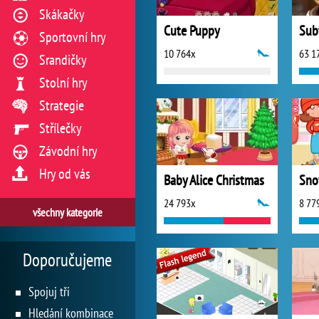
Skákačky
Cute Puppy
Sportovní hry
10 764x
63 1
Srandičky
Stolní hry
Strategie
Střílečky
Závodní hry
Hry od vás
Baby Alice Christmas
Sno
24 793x
8 77
všechny kategorie
Doporučujeme
Spojuj tři
Hledání kombinace