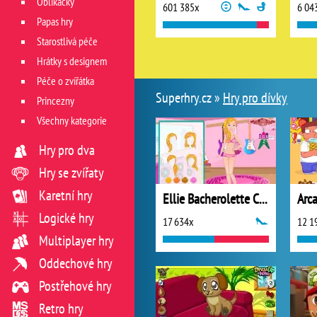
Oblíkačky
601 385x
6 04
Papas hry
Starostlivá péče
Hrátky s designem
Péče o zvířátka
Superhry.cz »
Hry pro dívky
Princezny
Všechny kategorie
Hry pro dva
Hry se zvířaty
Karetní hry
Ellie Bacherolette Challenge 2
Arc
Logické hry
17 634x
12 1
Multiplayer hry
Oddechové hry
Postřehové hry
Retro hry