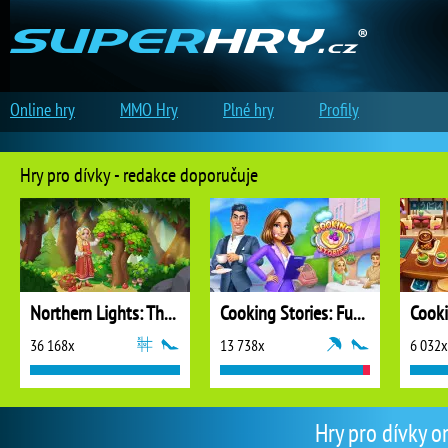
Online hry
MMO Hry
Plné hry
Profily
Hry pro dívky - redakce doporučuje
Northern Lights: The Secret of the Forest
Cooking Stories: Fun Cafe Game
Cook
36 168x
13 738x
6 032x
Hry pro dívky o