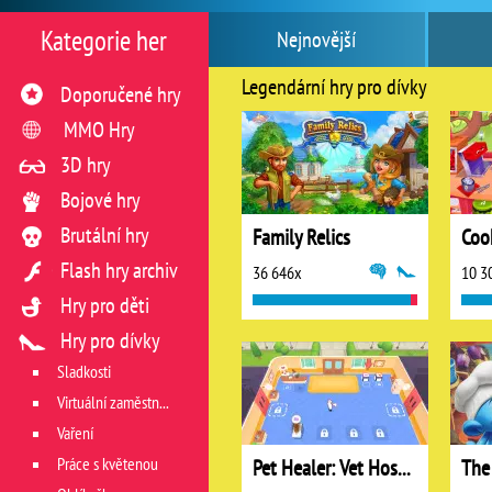
Kategorie her
Nejnovější
Legendární hry pro dívky
Doporučené hry
MMO Hry
3D hry
Bojové hry
Brutální hry
Family Relics
Flash hry archiv
36 646x
10 3
Hry pro děti
Hry pro dívky
Sladkosti
Virtuální zaměstnání v restauraci
Vaření
Práce s květenou
Pet Healer: Vet Hospital
The