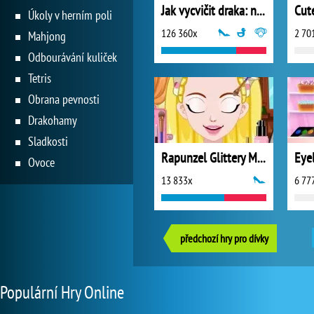
Jak vycvičit draka: nehoda v bažinách
Úkoly v herním poli
126 360x
2 70
Mahjong
Odbourávání kuliček
Tetris
Obrana pevnosti
Drakohamy
Sladkosti
Rapunzel Glittery Makeup
Eye
Ovoce
13 833x
6 77
předchozí hry pro dívky
Populární Hry Online