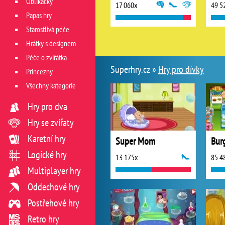
Oblíkačky
17 060x
49 5
Papas hry
Starostlivá péče
Hrátky s designem
Péče o zvířátka
Superhry.cz »
Hry pro dívky
Princezny
Všechny kategorie
Hry pro dva
Hry se zvířaty
Karetní hry
Super Mom
Logické hry
13 175x
85 4
Multiplayer hry
Oddechové hry
Postřehové hry
Retro hry