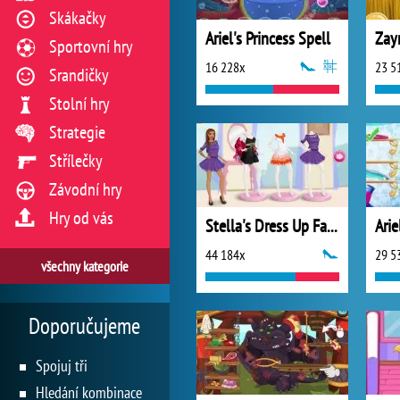
Skákačky
Ariel's Princess Spell
Sportovní hry
16 228x
23 5
Srandičky
Stolní hry
Strategie
Střílečky
Závodní hry
Hry od vás
Stella's Dress Up Fashion Show
44 184x
29 5
všechny kategorie
Doporučujeme
Spojuj tři
Hledání kombinace