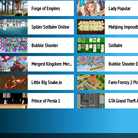
Forge of Empires
Lady Popular
Spider Solitaire Online
Mahjong Impossi
Bubble Shooter
Solitaire
Mergest Kingdom: Merge Puzzle
Little Big Snake.io
Prince of Persia 1
GTA Grand Theft 