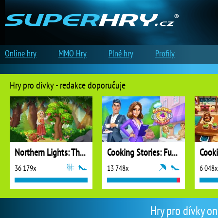
Online hry
MMO Hry
Plné hry
Profily
Hry pro dívky - redakce doporučuje
Northern Lights: The Secret of the Forest
Cooking Stories: Fun Cafe Game
Cook
36 179x
13 748x
6 048x
Hry pro dívky on