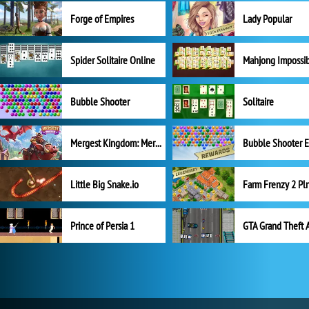
Forge of Empires
Lady Popular
Spider Solitaire Online
Mahjong Impossi
Bubble Shooter
Solitaire
Mergest Kingdom: Merge Puzzle
Little Big Snake.io
Prince of Persia 1
GTA Grand Theft 