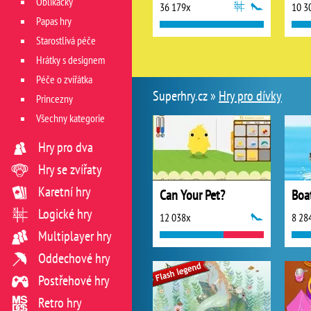
Oblíkačky
36 179x
10 3
Papas hry
Starostlivá péče
Hrátky s designem
Péče o zvířátka
Superhry.cz »
Hry pro dívky
Princezny
Všechny kategorie
Hry pro dva
Hry se zvířaty
Karetní hry
Can Your Pet?
Boa
Logické hry
12 038x
8 28
Multiplayer hry
Oddechové hry
Postřehové hry
Retro hry