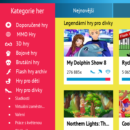
Kategorie her
Nejnovější
Legendární hry pro dívky
Doporučené hry
MMO Hry
3D hry
Bojové hry
Brutální hry
My Dolphin Show 8
Ryc
Flash hry archiv
276 885x
5 06
Hry pro děti
Hry pro dívky
Sladkosti
Virtuální zaměstnání v restauraci
Vaření
Práce s květenou
Northern Lights: The Secret of the Forest