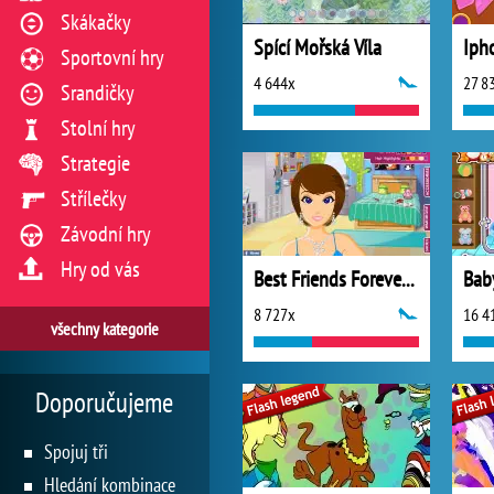
Skákačky
Spící Mořská Víla
Iph
Sportovní hry
4 644x
27 8
Srandičky
Stolní hry
Strategie
Střílečky
Závodní hry
Hry od vás
Best Friends Forever 2
Baby
8 727x
16 4
všechny kategorie
Doporučujeme
Spojuj tři
Hledání kombinace