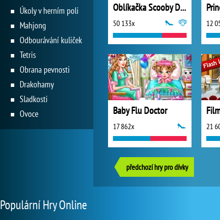
Oblíkačka Scooby Doo
Pri
Úkoly v herním poli
50 133x
12 0
Mahjong
Odbourávání kuliček
Tetris
Obrana pevnosti
Drakohamy
Sladkosti
Baby Flu Doctor
Fil
Ovoce
17 862x
21 6
předchozí hry pro dívky
Populární Hry Online