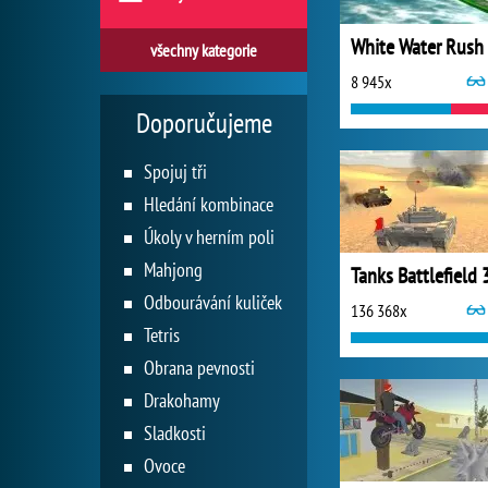
White Water Rush
všechny kategorie
8 945x
Doporučujeme
Spojuj tři
Hledání kombinace
Úkoly v herním poli
Mahjong
Tanks Battlefield 
Odbourávání kuliček
136 368x
Tetris
Obrana pevnosti
Drakohamy
Sladkosti
Ovoce