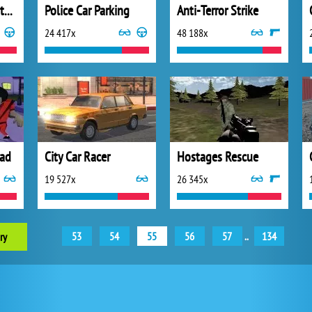
Tricky Motorbike Stunt 3D
Police Car Parking
Anti-Terror Strike
24 417x
48 188x
ead
City Car Racer
Hostages Rescue
19 527x
26 345x
53
54
55
56
57
..
134
ry