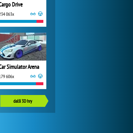
Cargo Drive
234 063x
Car Simulator Arena
179 606x
další 3D hry