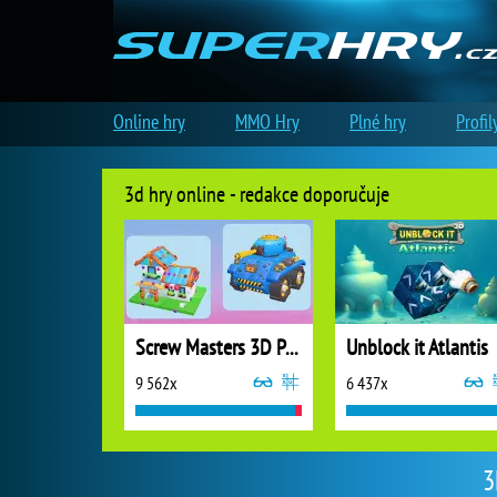
Online hry
MMO Hry
Plné hry
Profil
3d hry online - redakce doporučuje
Screw Masters 3D Puzzle
Unblock it Atlantis
9 562x
6 437x
3