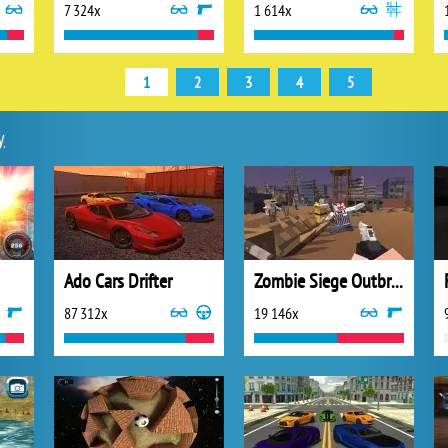
7 324x
1 614x
1
2
3
4
5
y
Ado Cars Drifter
Zombie Siege Outbreak
87 312x
19 146x