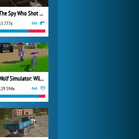
The Spy Who Shot Me
15 777x
Wolf Simulator: Wild Animals 3D
129 594x