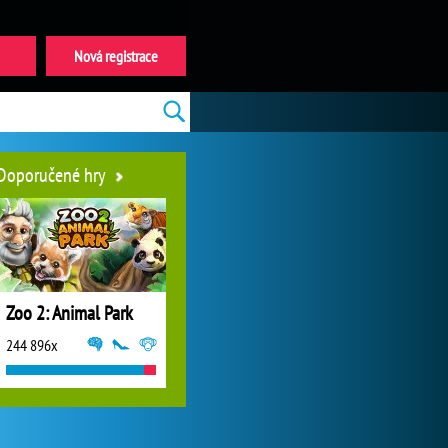
Nová registrace
Doporučené hry
Zoo 2: Animal Park
244 896x