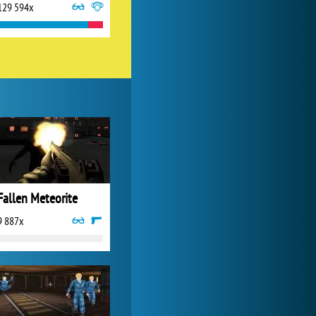
129 594x
Lady Popular
1 313 926x
Fallen Meteorite
9 887x