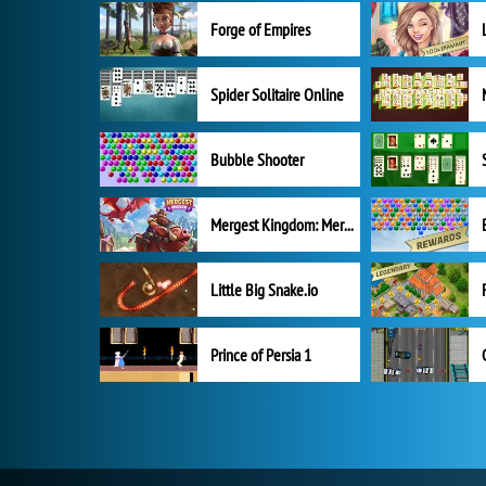
Forge of Empires
Spider Solitaire Online
Bubble Shooter
Mergest Kingdom: Merge Puzzle
Little Big Snake.io
Prince of Persia 1