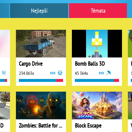
Nejlepší
Témata
Cargo Drive
Bomb Balls 3D
234 063x
45 364x
3D
Zombies: Battle for Survival
Block Escape