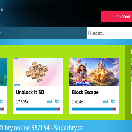
Přihlášení
y
Unblock It 3D
Block Escape
17 895x
1 614x
D hry online 55/134 - Superhry.cz