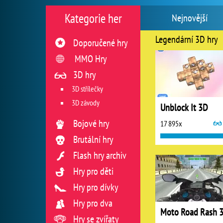
Kategorie her
Nejnovější
Legendární 3D hry
Doporučené hry
MMO Hry
3D hry
3D střílečky
3D závody
Unblock It 3D
Bojové hry
17 895x
Brutální hry
Flash hry archiv
Hry pro děti
Hry pro dívky
Hry pro dva
Moto Road Rash 
Hry se zvířaty