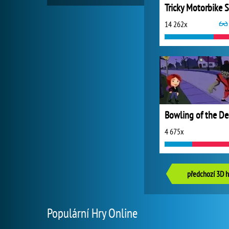
14 262x
Bowling of the D
4 675x
předchozí 3D h
Populární Hry Online