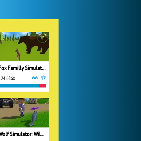
Forge of Empires
1 165 737x
Fox Familly Simulator
124 686x
World of Tanks
1 822 531x
Wolf Simulator: Wild Animals 3D