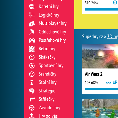
310 246x
Karetní hry
Logické hry
Multiplayer hry
Oddechové hry
Superhry.cz »
3D hr
Postřehové hry
Retro hry
Skákačky
Sportovní hry
Srandičky
Air Wars 2
Stolní hry
108 689x
Strategie
Střílečky
Závodní hry
Hry od vás