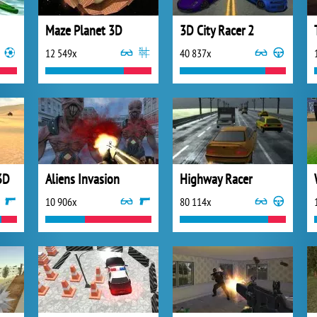
Maze Planet 3D
3D City Racer 2
12 549x
40 837x
3D
Aliens Invasion
Highway Racer
10 906x
80 114x