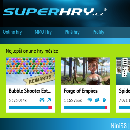
Online hry
MMO Hry
Plné hry
Profily
Nejlepší online hry měsíce
Bubble Shooter Extreme
Forge of Empires
5 525 034x
1 165 733x
7 021 
Nini98 |