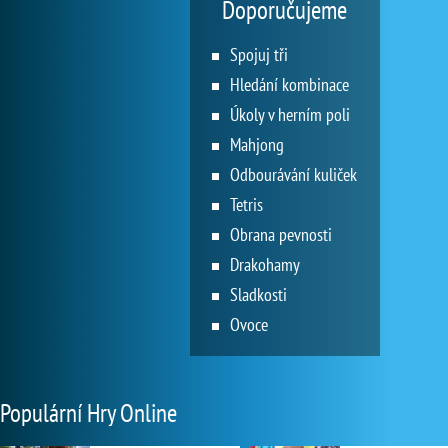
Doporučujeme
Spojuj tři
Hledání kombinace
Úkoly v herním poli
Mahjong
Odbourávání kuliček
Tetris
Obrana pevnosti
Drakohamy
Sladkosti
Ovoce
Populární Hry Online