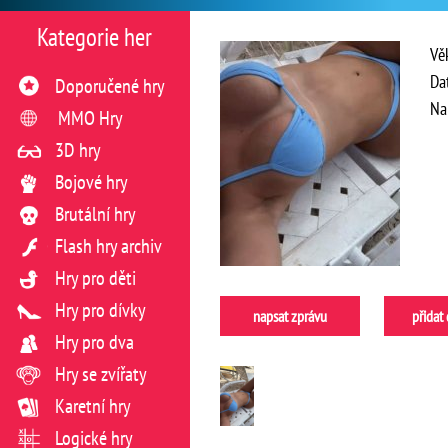
Kategorie her
Vě
Da
Doporučené hry
Na
MMO Hry
3D hry
Bojové hry
Brutální hry
Flash hry archiv
Hry pro děti
Hry pro dívky
napsat zprávu
přidat
Hry pro dva
Hry se zvířaty
Karetní hry
Logické hry