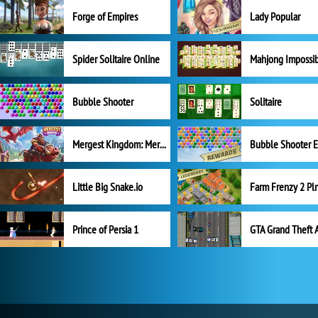
Forge of Empires
Lady Popular
Spider Solitaire Online
Mahjong Impossi
Bubble Shooter
Solitaire
Mergest Kingdom: Merge Puzzle
Little Big Snake.io
Prince of Persia 1
GTA Grand Theft 