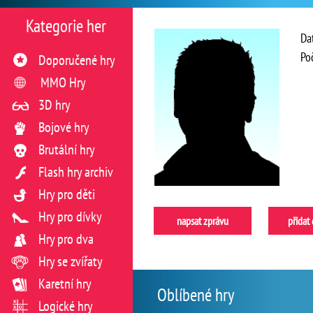
Kategorie her
Da
Po
Doporučené hry
MMO Hry
3D hry
Bojové hry
Brutální hry
Flash hry archiv
Hry pro děti
Hry pro dívky
napsat zprávu
přidat
Hry pro dva
Hry se zvířaty
Karetní hry
Oblíbené hry
Logické hry