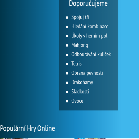
Doporučujeme
Spojuj tři
Hledání kombinace
Úkoly v herním poli
Mahjong
Odbourávání kuliček
Tetris
Obrana pevnosti
Drakohamy
Sladkosti
Ovoce
Populární Hry Online