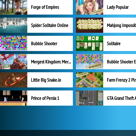
Forge of Empires
Lady Popular
Spider Solitaire Online
Mahjong Impossi
Bubble Shooter
Solitaire
Mergest Kingdom: Merge Puzzle
Little Big Snake.io
Prince of Persia 1
GTA Grand Theft 