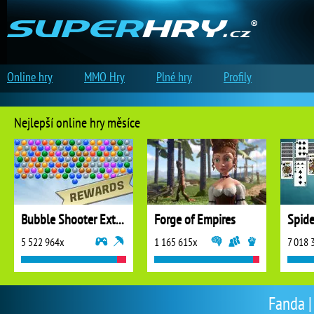
Online hry
MMO Hry
Plné hry
Profily
Nejlepší online hry měsíce
Bubble Shooter Extreme
Forge of Empires
5 522 964x
1 165 615x
7 018 
Fanda |