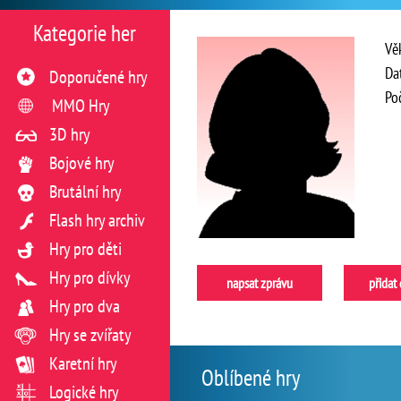
Kategorie her
Vě
Da
Doporučené hry
Po
MMO Hry
3D hry
Bojové hry
Brutální hry
Flash hry archiv
Hry pro děti
Hry pro dívky
napsat zprávu
přidat
Hry pro dva
Hry se zvířaty
Karetní hry
Oblíbené hry
Logické hry