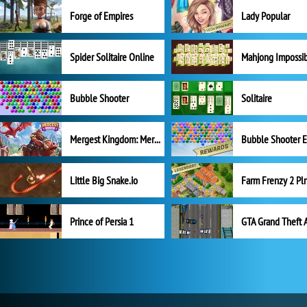
Forge of Empires
Lady Popular
Spider Solitaire Online
Mahjong Impossi
Bubble Shooter
Solitaire
Mergest Kingdom: Merge Puzzle
Little Big Snake.io
Prince of Persia 1
GTA Grand Theft 