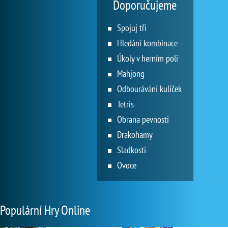
Doporučujeme
Spojuj tři
Hledání kombinace
Úkoly v herním poli
Mahjong
Odbourávání kuliček
Tetris
Obrana pevnosti
Drakohamy
Sladkosti
Ovoce
Populární Hry Online