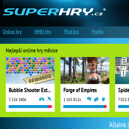
Online hry
MMO Hry
Plné hry
Profily
Nejlepší online hry měsíce
Bubble Shooter Extreme
Forge of Empires
5 526 340x
1 165 812x
7 022 
Allaink 