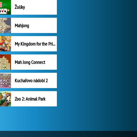
Žolíky
Mahjong
My Kingdom for the Princess Plná verze
Mah Jong Connect
Kuchařovo nádobí 2
Zoo 2: Animal Park