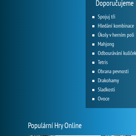
Doporučujeme
Spojuj tři
Hledání kombinace
Úkoly v herním poli
Mahjong
Odbourávání kuliče
Tetris
Obrana pevnosti
Drakohamy
Sladkosti
Ovoce
Populární Hry Online