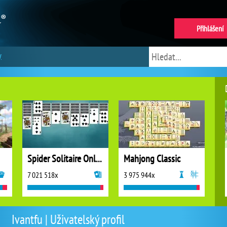
Přihlášení
y
Spider Solitaire Online
Mahjong Classic
7 021 518x
3 975 944x
Ivantfu | Uživatelský profil