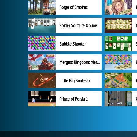
Forge of Empires
Spider Solitaire Online
Bubble Shooter
Mergest Kingdom: Merge Puzzle
Little Big Snake.io
Prince of Persia 1