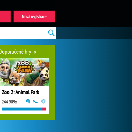
Nová registrace
Doporučené hry
Zoo 2: Animal Park
244 909x