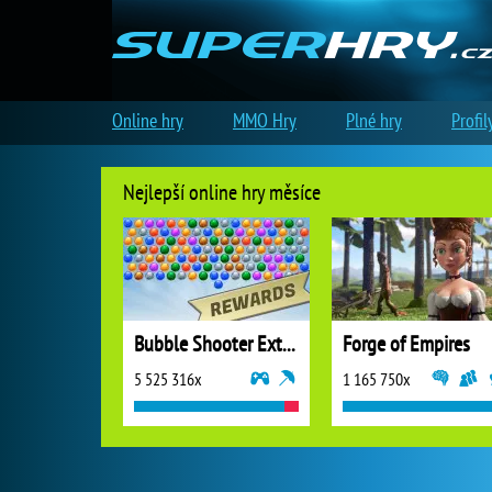
Online hry
MMO Hry
Plné hry
Profil
Nejlepší online hry měsíce
Bubble Shooter Extreme
Forge of Empires
5 525 316x
1 165 750x