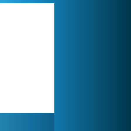
My Free Zoo
1 007 499x
Forge of Empires
1 165 750x