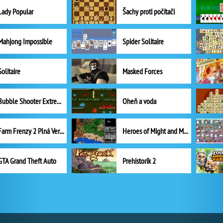
Lady Popular
Šachy proti počítači
Mahjong Impossible
Spider Solitaire
Solitaire
Masked Forces
Bubble Shooter Extreme
Oheň a voda
Farm Frenzy 2 Plná Verze
Heroes of Might and Magic II
GTA Grand Theft Auto
Prehistorik 2