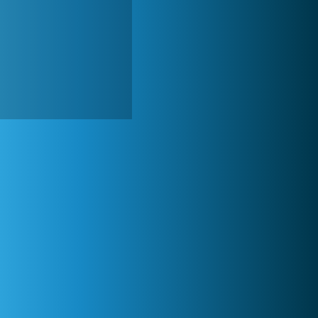
My Free Zoo
1 007 509x