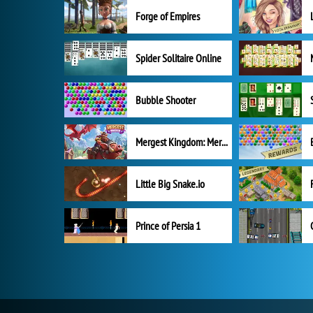
Forge of Empires
Spider Solitaire Online
Bubble Shooter
Mergest Kingdom: Merge Puzzle
Little Big Snake.io
Prince of Persia 1