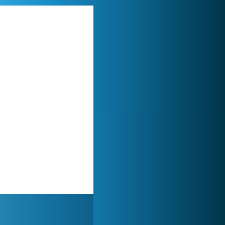
Lady Popular
1 313 966x
Zoo 2: Animal Park
244 933x