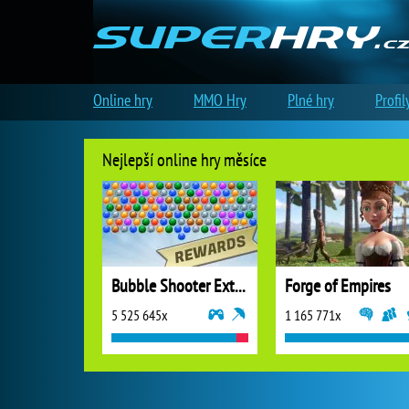
Online hry
MMO Hry
Plné hry
Profil
Nejlepší online hry měsíce
Bubble Shooter Extreme
Forge of Empires
5 525 645x
1 165 771x