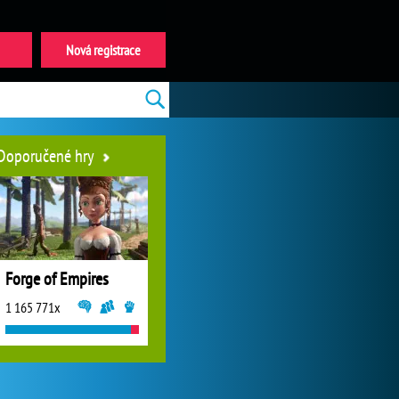
Nová registrace
Doporučené hry
Forge of Empires
1 165 771x