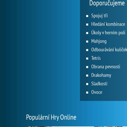
Doporučujeme
Spojuj tři
Hledání kombinace
Úkoly v herním poli
Mahjong
Odbourávání kuliče
Tetris
Obrana pevnosti
Drakohamy
Sladkosti
Ovoce
Populární Hry Online