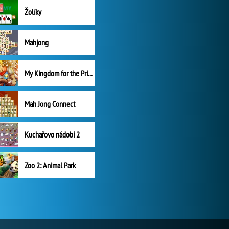
Žolíky
Mahjong
My Kingdom for the Princess Plná verze
Mah Jong Connect
Kuchařovo nádobí 2
Zoo 2: Animal Park