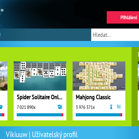
Přihlášení
y
Spider Solitaire Online
Mahjong Classic
7 021 890x
3 976 371x
Vikiuuw | Uživatelský profil