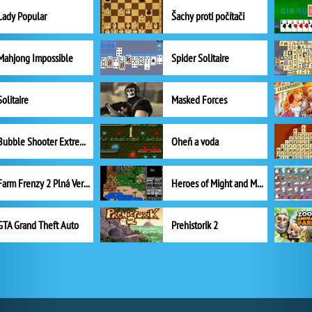
Lady Popular
Šachy proti počítači
Mahjong Impossible
Spider Solitaire
Solitaire
Masked Forces
Bubble Shooter Extreme
Oheň a voda
Farm Frenzy 2 Plná Verze
Heroes of Might and Magic II
GTA Grand Theft Auto
Prehistorik 2