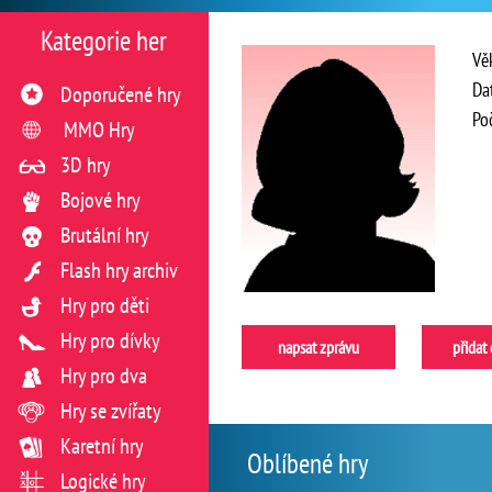
Kategorie her
Vě
Da
Doporučené hry
Po
MMO Hry
3D hry
Bojové hry
Brutální hry
Flash hry archiv
Hry pro děti
Hry pro dívky
napsat zprávu
přidat
Hry pro dva
Hry se zvířaty
Karetní hry
Oblíbené hry
Logické hry