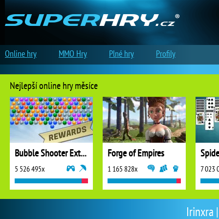
Online hry
MMO Hry
Plné hry
Profily
Nejlepší online hry měsíce
Bubble Shooter Extreme
Forge of Empires
5 526 495x
1 165 828x
7 023 
Irinxra 