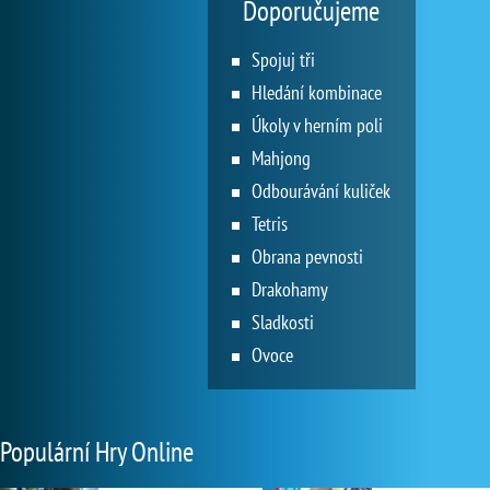
Doporučujeme
Spojuj tři
Hledání kombinace
Úkoly v herním poli
Mahjong
Odbourávání kuliček
Tetris
Obrana pevnosti
Drakohamy
Sladkosti
Ovoce
Populární Hry Online