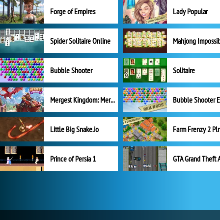
Forge of Empires
Lady Popular
Spider Solitaire Online
Mahjong Impossi
Bubble Shooter
Solitaire
Mergest Kingdom: Merge Puzzle
Little Big Snake.io
Prince of Persia 1
GTA Grand Theft 