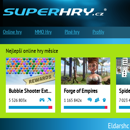
Online hry
MMO Hry
Plné hry
Profily
Nejlepší online hry měsíce
Bubble Shooter Extreme
Forge of Empires
5 526 803x
1 165 842x
7 023 
Eldarshc 