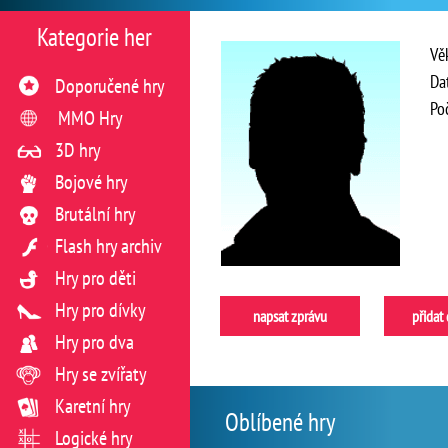
Kategorie her
Vě
Da
Doporučené hry
Po
MMO Hry
3D hry
Bojové hry
Brutální hry
Flash hry archiv
Hry pro děti
Hry pro dívky
napsat zprávu
přidat
Hry pro dva
Hry se zvířaty
Karetní hry
Oblíbené hry
Logické hry