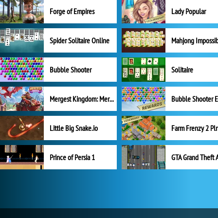
Forge of Empires
Lady Popular
Spider Solitaire Online
Mahjong Impossi
Bubble Shooter
Solitaire
Mergest Kingdom: Merge Puzzle
Little Big Snake.io
Prince of Persia 1
GTA Grand Theft 