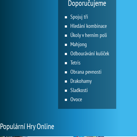
Doporučujeme
Spojuj tři
Hledání kombinace
Úkoly v herním poli
Mahjong
Odbourávání kuliček
Tetris
Obrana pevnosti
Drakohamy
Sladkosti
Ovoce
Populární Hry Online