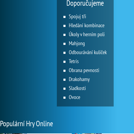
Doporučujeme
Spojuj tři
Hledání kombinace
Úkoly v herním poli
Mahjong
Odbourávání kuliček
Tetris
Obrana pevnosti
Drakohamy
Sladkosti
Ovoce
Populární Hry Online