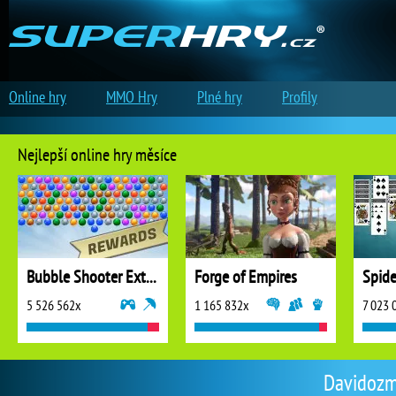
Online hry
MMO Hry
Plné hry
Profily
Nejlepší online hry měsíce
Bubble Shooter Extreme
Forge of Empires
5 526 562x
1 165 832x
7 023 
Davidozm 