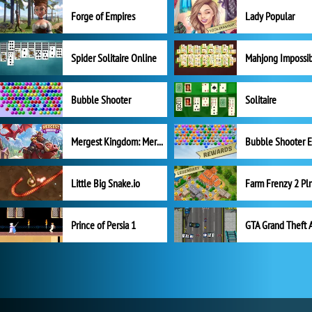
Forge of Empires
Lady Popular
Spider Solitaire Online
Mahjong Impossi
Bubble Shooter
Solitaire
Mergest Kingdom: Merge Puzzle
Little Big Snake.io
Prince of Persia 1
GTA Grand Theft 