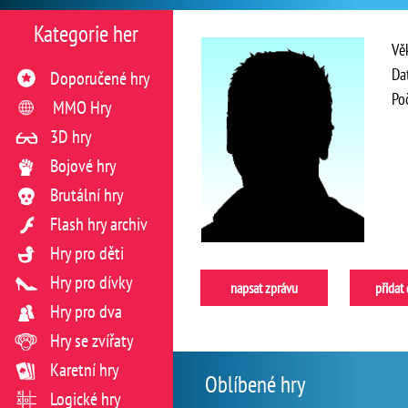
Kategorie her
Vě
Da
Doporučené hry
Po
MMO Hry
3D hry
Bojové hry
Brutální hry
Flash hry archiv
Hry pro děti
Hry pro dívky
napsat zprávu
přidat
Hry pro dva
Hry se zvířaty
Karetní hry
Oblíbené hry
Logické hry