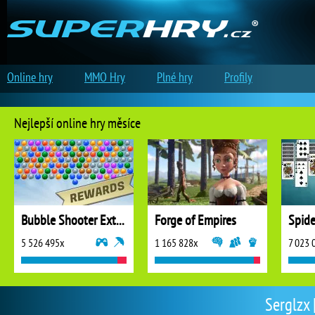
Online hry
MMO Hry
Plné hry
Profily
Nejlepší online hry měsíce
Bubble Shooter Extreme
Forge of Empires
5 526 495x
1 165 828x
7 023 
Serglzx 