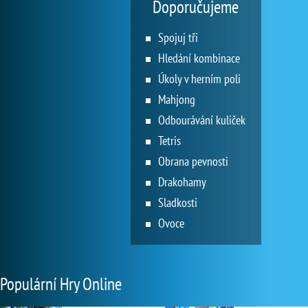
Doporučujeme
Spojuj tři
Hledání kombinace
Úkoly v herním poli
Mahjong
Odbourávání kuliček
Tetris
Obrana pevnosti
Drakohamy
Sladkosti
Ovoce
Populární Hry Online