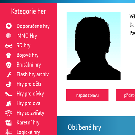
Kategorie her
Vě
Da
Doporučené hry
Po
MMO Hry
3D hry
Bojové hry
Brutální hry
Flash hry archiv
Hry pro děti
Hry pro dívky
napsat zprávu
přidat
Hry pro dva
Hry se zvířaty
Karetní hry
Oblíbené hry
Logické hry