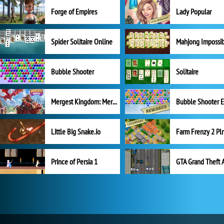
Forge of Empires
Lady Popular
Spider Solitaire Online
Mahjong Impossi
Bubble Shooter
Solitaire
Mergest Kingdom: Merge Puzzle
Little Big Snake.io
Prince of Persia 1
GTA Grand Theft 