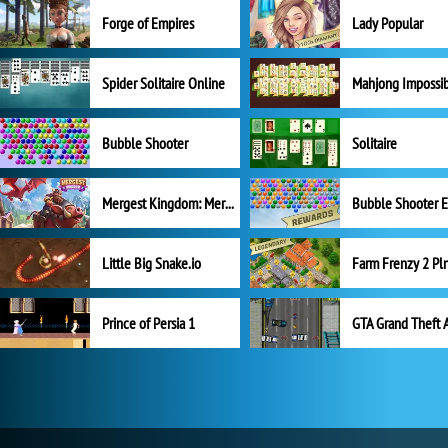
Forge of Empires
Lady Popular
Spider Solitaire Online
Mahjong Impossi
Bubble Shooter
Solitaire
Mergest Kingdom: Merge Puzzle
Little Big Snake.io
Prince of Persia 1
GTA Grand Theft 