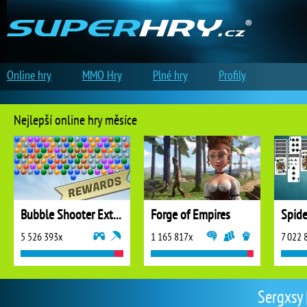
Online hry
MMO Hry
Plné hry
Profily
Nejlepší online hry měsíce
Bubble Shooter Extreme
Forge of Empires
5 526 393x
1 165 817x
7 022 
Sergxsy 