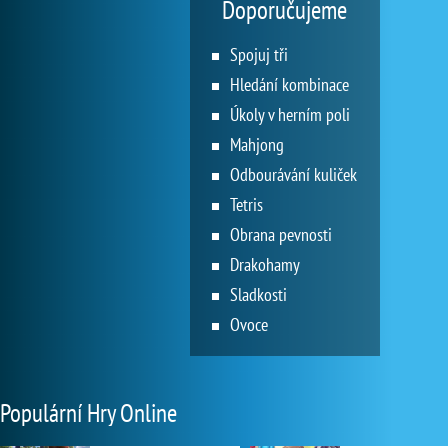
Doporučujeme
Spojuj tři
Hledání kombinace
Úkoly v herním poli
Mahjong
Odbourávání kuliček
Tetris
Obrana pevnosti
Drakohamy
Sladkosti
Ovoce
Populární Hry Online