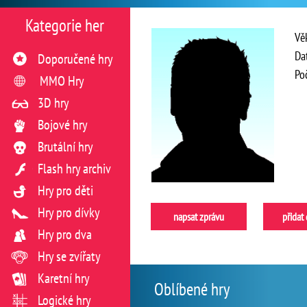
Kategorie her
Vě
Da
Doporučené hry
Po
MMO Hry
3D hry
Bojové hry
Brutální hry
Flash hry archiv
Hry pro děti
Hry pro dívky
napsat zprávu
přidat
Hry pro dva
Hry se zvířaty
Karetní hry
Oblíbené hry
Logické hry